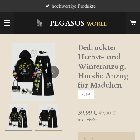
hochwertige Produkte
Zum
Hauptinhalt
springen
PEGASUS
WORLD
Bedruckter
Herbst- und
Winteranzug,
Hoodie Anzug
für Mädchen
Sale!
39,99 €
49,00 €
inkl. MwSt