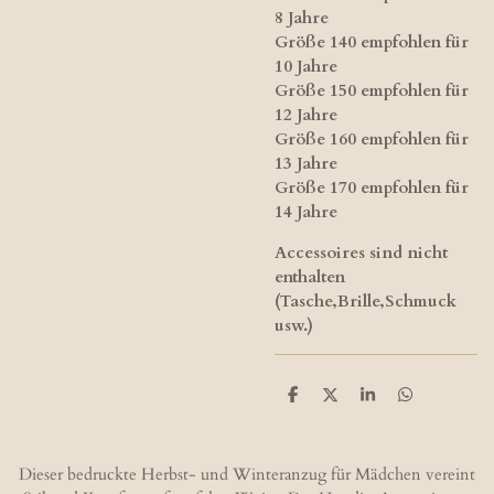
8 Jahre
Größe 140 empfohlen für
10 Jahre
Größe 150 empfohlen für
12 Jahre
Größe 160 empfohlen für
13 Jahre
Größe 170 empfohlen für
14 Jahre
Accessoires sind nicht
enthalten
(Tasche,Brille,Schmuck
usw.)
T
T
T
T
e
e
e
e
i
i
i
i
l
l
l
l
e
e
e
e
Dieser bedruckte Herbst- und Winteranzug für Mädchen vereint
n
n
n
n