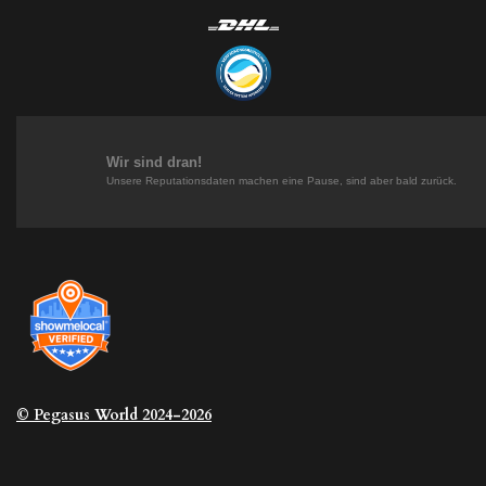
n
i
i
i
s
n
n
k
t
t
k
T
a
e
e
o
g
r
d
k
r
e
I
a
s
n
m
t
Wir sind dran!
Unsere Reputationsdaten machen eine Pause, sind aber bald zurück.
© Pegasus
World 2024-2026