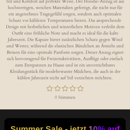
Stil und Komfort auf perfekte Weise. Der Hoodie-Anzug ist aus
hochwertigen, weichen Materialien gefertigt, die nicht nur für
ein angenehmes Tragegefühl sorgen, sondern auch optimalen
Schutz vor kühleren Temperaturen bieten. Das ansprechende
Design mit herbstlichen und winterlichen Motiven verleiht dem
Outfit eine fröhliche Note und macht es ideal für die kalte
Jahreszeit. Die Kapuze bietet zusätzlichen Schutz gegen Wind
und Wetter, während die elastischen Bündchen an Ärmeln und
Beinen für eine optimale Passform sorgen. Dieser Anzug eignet
sich hervorragend für Freizeitaktivitäten, Ausflüge oder einfach
zum Entspannen zu Hause und ist ein unverzichtbares
Kleidungsstück für modebewusste Mädchen, die auch in der
kühlen Jahreszeit nicht auf Stil verzichten möchten.
1
2
3
4
5
B
B
S
S
S
S
S
e
e
0 Stimmen
w
t
t
t
t
t
w
e
e
e
e
e
e
e
r
r
r
r
r
r
r
t
t
n
n
n
n
n
u
u
Summer Sale - jetzt 10% auf
n