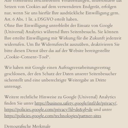
Alle vorstehend beschriebenen Verarbeitungen, insbesondere das
Setzen von Cookies auf dem verwendeten Endgerät, erfolgen
nur, wenn Sie uns hierfür Ihre ausdrückliche Einwilligung gem.
Art. 6 Abs. 1 lit. a DSGVO erteilt haben.
Ohne Ihre Einwilligung unterbleibt der Einsatz von Google
(Universal) Analytics während Ihres Seitenbesuchs. Sie können
Ihre erteilte Einwilligung mit Wirkung für die Zukunft jederzeit
widerrufen. Um Ihr Widerrufsrecht auszuüben, deaktivieren Sie
bitte diesen Dienst über das auf der Website bereitgestellte
„Cookie-Consent-Tool“.
Wir haben mit Google einen Auftragsverarbeitungsvertrag
geschlossen, der den Schutz der Daten unserer Seitenbesucher
sicherstellt und eine unberechtigte Weitergabe an Dritte
untersagt.
Weitere rechtliche Hinweise zu Google (Universal) Analytics
finden Sie unter
https://business.safety.google
/intl
/de
/privacy
/
,
https://policies.google.com
/privacy
?hl=de
&gl=de
und unter
https://policies.google.com
/technologies
/partner-sites
Demografische Merkmale