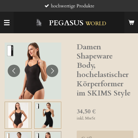
hochwertige Produkte
Zum
Hauptinhalt
springen
PEGASUS
WORLD
Damen
Shapeware
Body,
hochelastischer
Körperformer
im SKIMS Style
34,50 €
inkl. MwSt