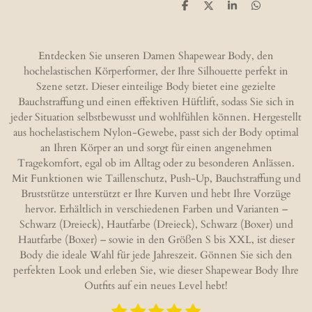
T
T
T
T
e
e
e
e
i
i
i
i
l
l
l
l
e
e
e
e
Entdecken Sie unseren Damen Shapewear Body, den
n
n
n
n
hochelastischen Körperformer, der Ihre Silhouette perfekt in
Szene setzt. Dieser einteilige Body bietet eine gezielte
Bauchstraffung und einen effektiven Hüftlift, sodass Sie sich in
jeder Situation selbstbewusst und wohlfühlen können. Hergestellt
aus hochelastischem Nylon-Gewebe, passt sich der Body optimal
an Ihren Körper an und sorgt für einen angenehmen
Tragekomfort, egal ob im Alltag oder zu besonderen Anlässen.
Mit Funktionen wie Taillenschutz, Push-Up, Bauchstraffung und
Bruststütze unterstützt er Ihre Kurven und hebt Ihre Vorzüge
hervor. Erhältlich in verschiedenen Farben und Varianten –
Schwarz (Dreieck), Hautfarbe (Dreieck), Schwarz (Boxer) und
Hautfarbe (Boxer) – sowie in den Größen S bis XXL, ist dieser
Body die ideale Wahl für jede Jahreszeit. Gönnen Sie sich den
perfekten Look und erleben Sie, wie dieser Shapewear Body Ihre
Outfits auf ein neues Level hebt!
1
2
3
4
5
B
B