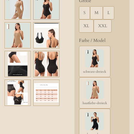
Größe
S
M
L
XL
XXL
Farbe / Model
schwarz-dreieck
hautfarbe-dreieck