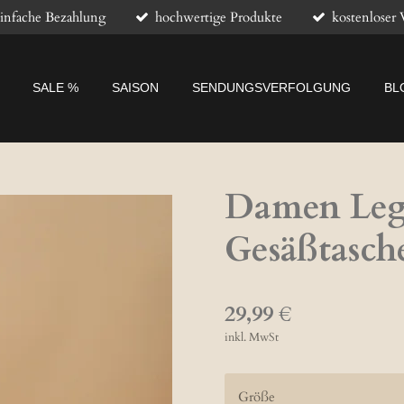
infache Bezahlung
hochwertige Produkte
kostenloser 
SALE %
SAISON
SENDUNGSVERFOLGUNG
BL
Damen Leg
Gesäßtasch
29,99 €
inkl. MwSt
Größe