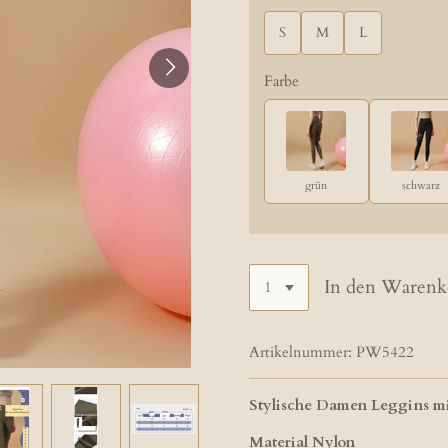
S
M
L
Farbe
grün
schwarz
In den Warenk
Artikelnummer:
PW5422
Stylische Damen Leggins mi
Material Nylon