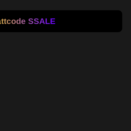
attcode
SSALE