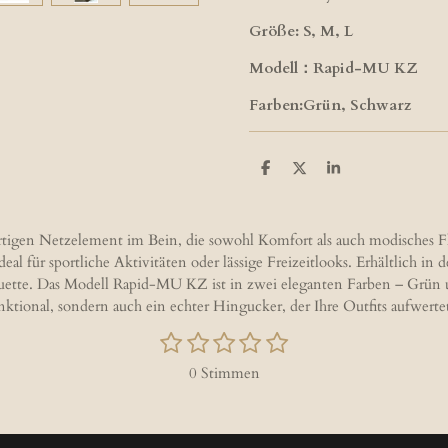
Größe: S, M, L
Modell：Rapid-MU KZ
Farben:Grün, Schwarz
T
T
T
e
e
e
i
i
i
l
l
l
e
e
e
tigen Netzelement im Bein, die sowohl Komfort als auch modisches Fl
n
n
n
l für sportliche Aktivitäten oder lässige Freizeitlooks. Erhältlich in
uette. Das Modell Rapid-MU KZ ist in zwei eleganten Farben – Grün un
unktional, sondern auch ein echter Hingucker, der Ihre Outfits aufwerte
1
2
3
4
5
B
S
S
S
S
S
e
0 Stimmen
w
t
t
t
t
t
e
e
e
e
e
e
r
r
r
r
r
r
t