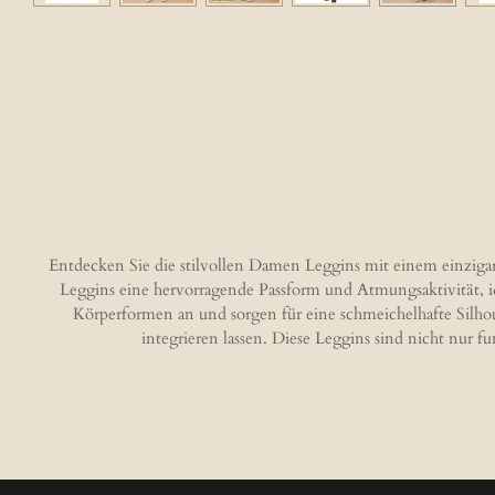
Entdecken Sie die stilvollen Damen Leggins mit einem einzigar
Leggins eine hervorragende Passform und Atmungsaktivität, idea
Körperformen an und sorgen für eine schmeichelhafte Silho
integrieren lassen. Diese Leggins sind nicht nur f
B
e
w
e
r