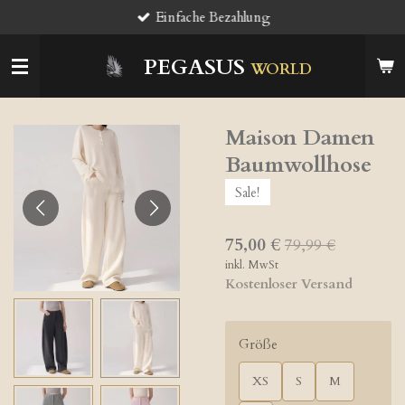
Einfache Bezahlung
Zum
Hauptinhalt
springen
PEGASUS
WORLD
Maison Damen
Baumwollhose
Sale!
75,00 €
79,99 €
inkl. MwSt
Kostenloser Versand
Größe
XS
S
M