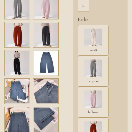
L
Farbe
weiß
hellgrau
hellrosa