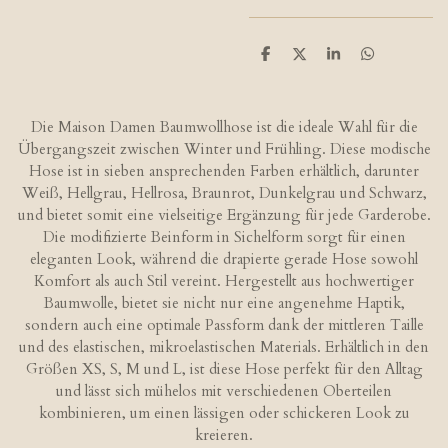
T
T
T
T
e
e
e
e
i
i
i
i
l
l
l
l
e
e
e
e
Die Maison Damen Baumwollhose ist die ideale Wahl für die
n
n
n
n
Übergangszeit zwischen Winter und Frühling. Diese modische
Hose ist in sieben ansprechenden Farben erhältlich, darunter
Weiß, Hellgrau, Hellrosa, Braunrot, Dunkelgrau und Schwarz,
und bietet somit eine vielseitige Ergänzung für jede Garderobe.
Die modifizierte Beinform in Sichelform sorgt für einen
eleganten Look, während die drapierte gerade Hose sowohl
Komfort als auch Stil vereint. Hergestellt aus hochwertiger
Baumwolle, bietet sie nicht nur eine angenehme Haptik,
sondern auch eine optimale Passform dank der mittleren Taille
und des elastischen, mikroelastischen Materials. Erhältlich in den
Größen XS, S, M und L, ist diese Hose perfekt für den Alltag
und lässt sich mühelos mit verschiedenen Oberteilen
kombinieren, um einen lässigen oder schickeren Look zu
kreieren.