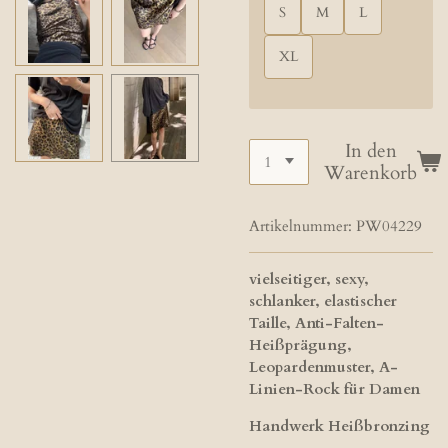
S
M
L
XL
In den
Warenkorb
Artikelnummer:
PW04229
vielseitiger, sexy,
schlanker, elastischer
Taille, Anti-Falten-
Heißprägung,
Leopardenmuster, A-
Linien-Rock für Damen
Handwerk Heißbronzing