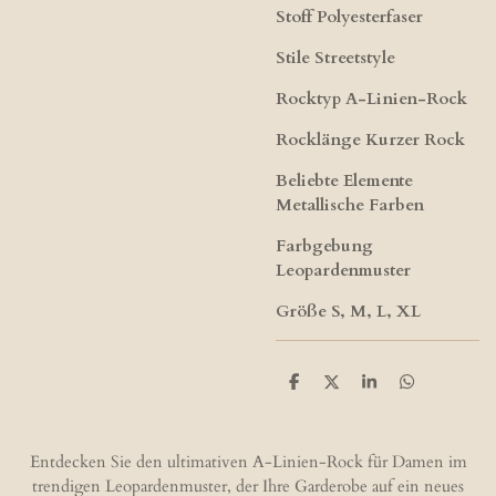
Stoff Polyesterfaser
Stile Streetstyle
Rocktyp A-Linien-Rock
Rocklänge Kurzer Rock
Beliebte Elemente
Metallische Farben
Farbgebung
Leopardenmuster
Größe S, M, L, XL
T
T
T
T
e
e
e
e
i
i
i
i
l
l
l
l
e
e
e
e
Entdecken Sie den ultimativen A-Linien-Rock für Damen im
n
n
n
n
trendigen Leopardenmuster, der Ihre Garderobe auf ein neues