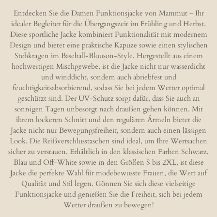
l
l
l
l
e
e
e
e
Entdecken Sie die Damen Funktionsjacke von Mammut – Ihr
n
n
n
n
idealer Begleiter für die Übergangszeit im Frühling und Herbst.
Diese sportliche Jacke kombiniert Funktionalität mit modernem
Design und bietet eine praktische Kapuze sowie einen stylischen
Stehkragen im Baseball-Blouson-Style. Hergestellt aus einem
hochwertigen Mischgewebe, ist die Jacke nicht nur wasserdicht
und winddicht, sondern auch abriebfest und
feuchtigkeitsabsorbierend, sodass Sie bei jedem Wetter optimal
geschützt sind. Der UV-Schutz sorgt dafür, dass Sie auch an
sonnigen Tagen unbesorgt nach draußen gehen können. Mit
ihrem lockeren Schnitt und den regulären Ärmeln bietet die
Jacke nicht nur Bewegungsfreiheit, sondern auch einen lässigen
Look. Die Reißverschlusstaschen sind ideal, um Ihre Wertsachen
sicher zu verstauen. Erhältlich in den klassischen Farben Schwarz,
Blau und Off-White sowie in den Größen S bis 2XL, ist diese
Jacke die perfekte Wahl für modebewusste Frauen, die Wert auf
Qualität und Stil legen. Gönnen Sie sich diese vielseitige
Funktionsjacke und genießen Sie die Freiheit, sich bei jedem
Wetter draußen zu bewegen!