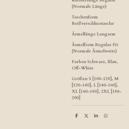
Kleiderlänge Regular
(Normale Länge)
Taschenform
Reißverschlusstasche
Ärmellänge Langarm
Ärmelform Regular Fit
(Normale Ärmelweite)
Farben Schwarz, Blau,
Off-White
Größen S [100-120], M
[120-140], L [140-160],
XL [160-180], 2XL [180-
200]
T
T
T
T
e
e
e
e
i
i
i
i