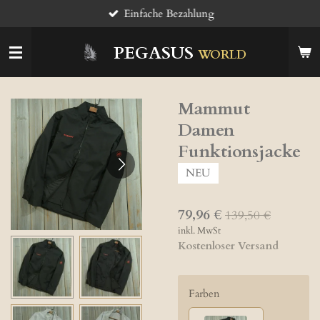
Einfache Bezahlung
Zum
Hauptinhalt
springen
PEGASUS
WORLD
Mammut
Damen
Funktionsjacke
NEU
79,96 €
139,50 €
inkl. MwSt
Kostenloser Versand
Farben