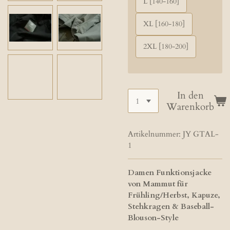
L [140-160]
XL [160-180]
2XL [180-200]
In den
Warenkorb
Artikelnummer:
JY GTAL-
1
Damen Funktionsjacke
von Mammut für
Frühling/Herbst, Kapuze,
Stehkragen & Baseball-
Blouson-Style