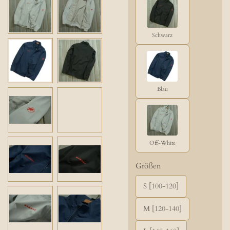
Schwarz
Blau
Off-White
Größen
S [100-120]
M [120-140]