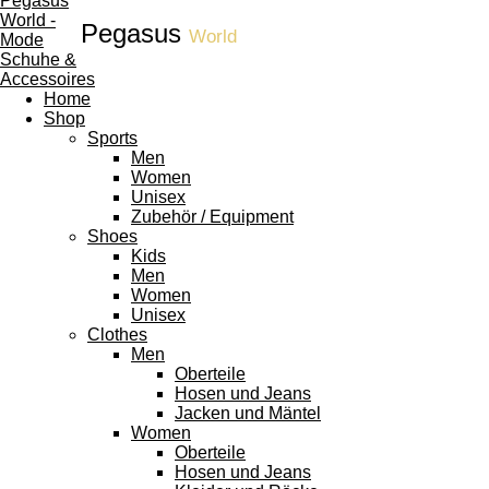
Pegasus
World
Home
Shop
Sports
Men
Women
Unisex
Zubehör / Equipment
Shoes
Kids
Men
Women
Unisex
Clothes
Men
Oberteile
Hosen und Jeans
Jacken und Mäntel
Women
Oberteile
Hosen und Jeans