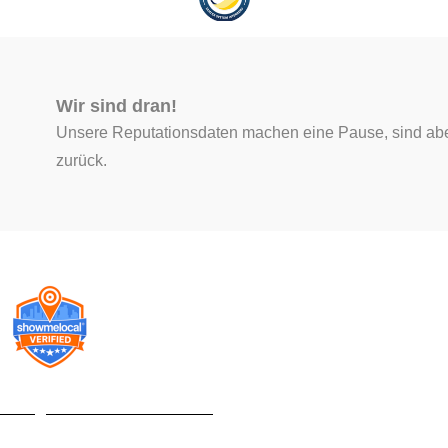
g
r
d
k
r
e
I
a
s
n
m
t
Wir sind dran!
Unsere Reputationsdaten machen eine Pause, sind abe
zurück.
© Pegasus
World 2024-2026