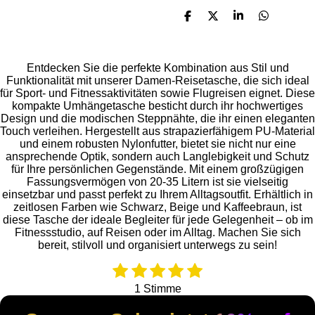
T
T
T
T
e
e
e
e
i
i
i
i
l
l
l
l
e
e
e
e
Entdecken Sie die perfekte Kombination aus Stil und
n
n
n
n
Funktionalität mit unserer Damen-Reisetasche, die sich ideal
für Sport- und Fitnessaktivitäten sowie Flugreisen eignet. Diese
kompakte Umhängetasche besticht durch ihr hochwertiges
Design und die modischen Steppnähte, die ihr einen eleganten
Touch verleihen. Hergestellt aus strapazierfähigem PU-Material
und einem robusten Nylonfutter, bietet sie nicht nur eine
ansprechende Optik, sondern auch Langlebigkeit und Schutz
für Ihre persönlichen Gegenstände. Mit einem großzügigen
Fassungsvermögen von 20-35 Litern ist sie vielseitig
einsetzbar und passt perfekt zu Ihrem Alltagsoutfit. Erhältlich in
zeitlosen Farben wie Schwarz, Beige und Kaffeebraun, ist
diese Tasche der ideale Begleiter für jede Gelegenheit – ob im
Fitnessstudio, auf Reisen oder im Alltag. Machen Sie sich
bereit, stilvoll und organisiert unterwegs zu sein!
1
2
3
4
5
B
B
e
e
S
S
S
S
S
1 Stimme
w
w
t
t
t
t
t
e
e