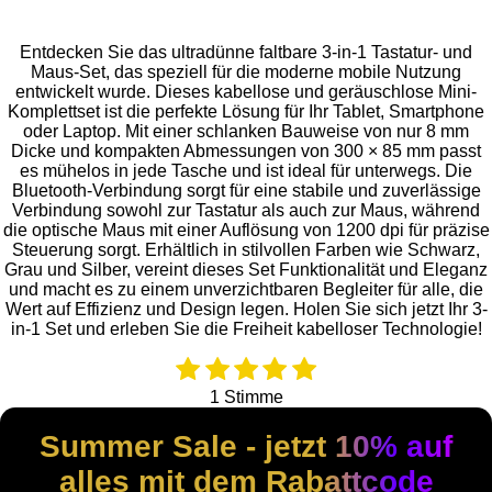
i
i
i
i
l
l
l
l
e
e
e
e
Entdecken Sie das ultradünne faltbare 3-in-1 Tastatur- und
n
n
n
n
Maus-Set, das speziell für die moderne mobile Nutzung
entwickelt wurde. Dieses kabellose und geräuschlose Mini-
Komplettset ist die perfekte Lösung für Ihr Tablet, Smartphone
oder Laptop. Mit einer schlanken Bauweise von nur 8 mm
Dicke und kompakten Abmessungen von 300 × 85 mm passt
es mühelos in jede Tasche und ist ideal für unterwegs. Die
Bluetooth-Verbindung sorgt für eine stabile und zuverlässige
Verbindung sowohl zur Tastatur als auch zur Maus, während
die optische Maus mit einer Auflösung von 1200 dpi für präzise
Steuerung sorgt. Erhältlich in stilvollen Farben wie Schwarz,
Grau und Silber, vereint dieses Set Funktionalität und Eleganz
und macht es zu einem unverzichtbaren Begleiter für alle, die
Wert auf Effizienz und Design legen. Holen Sie sich jetzt Ihr 3-
in-1 Set und erleben Sie die Freiheit kabelloser Technologie!
1
2
3
4
5
B
B
e
e
S
S
S
S
S
1 Stimme
w
w
t
t
t
t
t
e
e
Summer Sale - jetzt 10% auf
e
e
e
e
e
r
r
t
t
r
r
r
r
r
alles mit dem Rabattcode
u
u