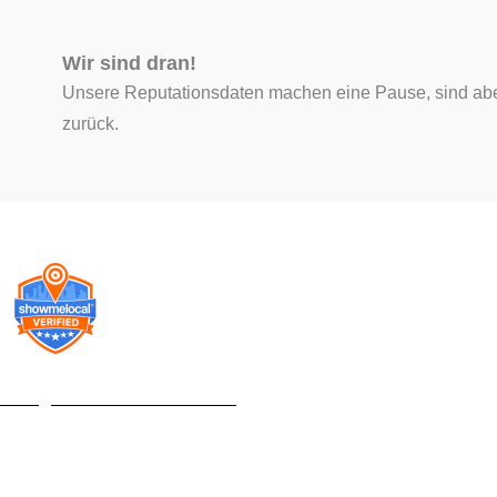
m
t
Wir sind dran!
Unsere Reputationsdaten machen eine Pause, sind abe
zurück.
© Pegasus
World 2024-2026