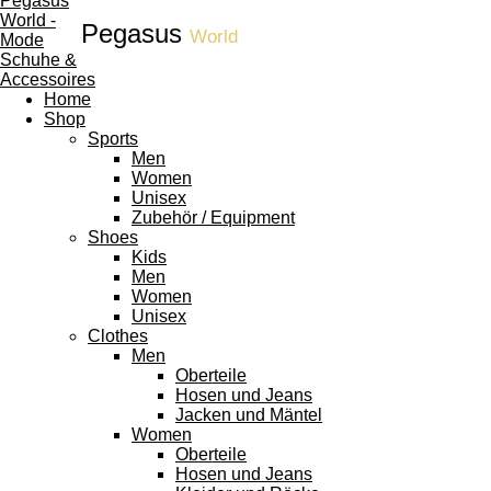
Pegasus
World
Home
Shop
Sports
Men
Women
Unisex
Zubehör / Equipment
Shoes
Kids
Men
Women
Unisex
Clothes
Men
Oberteile
Hosen und Jeans
Jacken und Mäntel
Women
Oberteile
Hosen und Jeans