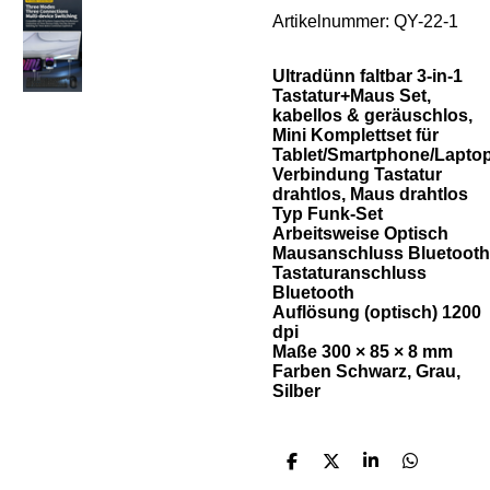
Artikelnummer:
QY-22-1
Ultradünn faltbar 3-in-1
Tastatur+Maus Set,
kabellos & geräuschlos,
Mini Komplettset für
Tablet/Smartphone/Lapto
Verbindung Tastatur
drahtlos, Maus drahtlos
Typ Funk-Set
Arbeitsweise Optisch
Mausanschluss​ Bluetooth
Tastaturanschluss​
Bluetooth
Auflösung (optisch)​ 1200
dpi
Maße​ 300 × 85 × 8 mm
Farben Schwarz, Grau,
Silber
T
T
T
T
e
e
e
e