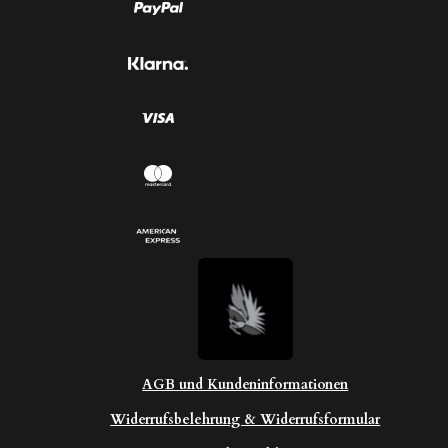
S
t
e
r
n
e
AGB und Kundeninformationen
Widerrufsbelehrung & Widerrufsformular