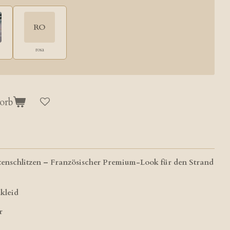
RO
rosa
orb
tenschlitzen – Französischer Premium-Look für den Strand
dkleid
r