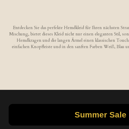
Entdecken Sie das perfekte Hemdkleid für Ihren nächsten Str
Mischung, bietet dieses Kleid nicht nur einen eleganten Stil, 
Hemdkragen und die langen Ärmel einen klassischen Touch ve
einfachen Knopfleiste und in den sanften Farben Weiß, Blau und
B
e
w
e
r
t
u
n
Summer Sale -
g
:
5