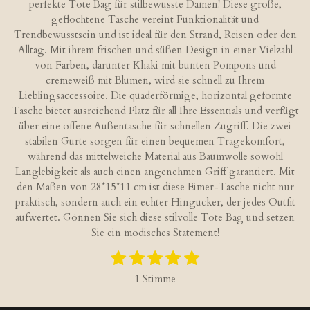
perfekte Tote Bag für stilbewusste Damen! Diese große,
geflochtene Tasche vereint Funktionalität und
Trendbewusstsein und ist ideal für den Strand, Reisen oder den
Alltag. Mit ihrem frischen und süßen Design in einer Vielzahl
von Farben, darunter Khaki mit bunten Pompons und
cremeweiß mit Blumen, wird sie schnell zu Ihrem
Lieblingsaccessoire. Die quaderförmige, horizontal geformte
Tasche bietet ausreichend Platz für all Ihre Essentials und verfügt
über eine offene Außentasche für schnellen Zugriff. Die zwei
stabilen Gurte sorgen für einen bequemen Tragekomfort,
während das mittelweiche Material aus Baumwolle sowohl
Langlebigkeit als auch einen angenehmen Griff garantiert. Mit
den Maßen von 28*15*11 cm ist diese Eimer-Tasche nicht nur
praktisch, sondern auch ein echter Hingucker, der jedes Outfit
aufwertet. Gönnen Sie sich diese stilvolle Tote Bag und setzen
Sie ein modisches Statement!
1
2
3
4
5
B
B
S
S
S
S
S
e
e
1 Stimme
w
t
t
t
t
t
w
e
e
e
e
e
e
e