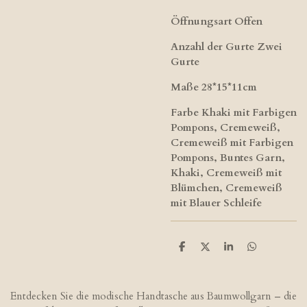
Öffnungsart Offen
Anzahl der Gurte Zwei
Gurte
Maße 28*15*11cm
Farbe Khaki mit Farbigen
Pompons, Cremeweiß,
Cremeweiß mit Farbigen
Pompons, Buntes Garn,
Khaki, Cremeweiß mit
Blümchen, Cremeweiß
mit Blauer Schleife
T
T
T
T
e
e
e
e
i
i
i
i
l
l
l
l
e
e
e
e
Entdecken Sie die modische Handtasche aus Baumwollgarn – die
n
n
n
n