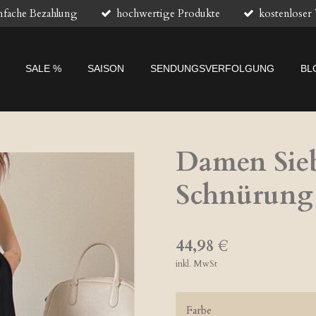
nfache Bezahlung
hochwertige Produkte
kostenloser
SALE %
SAISON
SENDUNGSVERFOLGUNG
BL
Damen Sieb
Schnürung
44,98 €
inkl. MwSt
Farbe