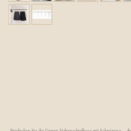
Entdecken Sie die Damen Siebenachtelhose mit Schnürung – die 