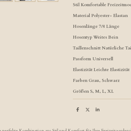
Stil Komfortable Freizeitmo
Material Polyester- Elastan
Hosenlänge 7/8 Länge
Hosentyp Weites Bein
Taillenschnitt Natürliche Tai
Passform Universell
Elastizität Leichte Elastizität
Farben Grau, Schwarz
Größen S, M, L, XL
T
T
T
e
e
e
i
i
i
l
l
l
e
e
e
perfekte Kombination aus Stil und Komfort für Ihre Freizeitgarderobe