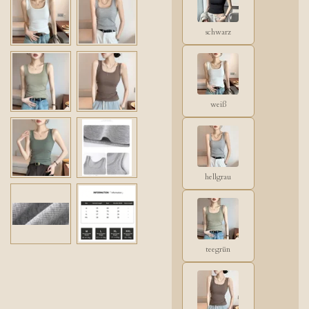
schwarz
weiß
hellgrau
teegrün