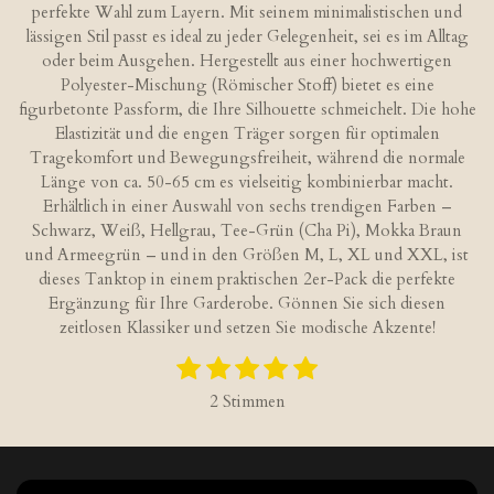
perfekte Wahl zum Layern. Mit seinem minimalistischen und
lässigen Stil passt es ideal zu jeder Gelegenheit, sei es im Alltag
oder beim Ausgehen. Hergestellt aus einer hochwertigen
Polyester-Mischung (Römischer Stoff) bietet es eine
figurbetonte Passform, die Ihre Silhouette schmeichelt. Die hohe
Elastizität und die engen Träger sorgen für optimalen
Tragekomfort und Bewegungsfreiheit, während die normale
Länge von ca. 50-65 cm es vielseitig kombinierbar macht.
Erhältlich in einer Auswahl von sechs trendigen Farben –
Schwarz, Weiß, Hellgrau, Tee-Grün (Cha Pi), Mokka Braun
und Armeegrün – und in den Größen M, L, XL und XXL, ist
dieses Tanktop in einem praktischen 2er-Pack die perfekte
Ergänzung für Ihre Garderobe. Gönnen Sie sich diesen
zeitlosen Klassiker und setzen Sie modische Akzente!
1
2
3
4
5
B
B
S
S
S
S
S
e
e
2 Stimmen
w
t
t
t
t
t
w
e
e
e
e
e
e
e
r
r
r
r
r
r
r
t
t