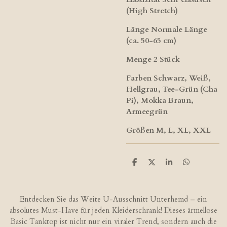
(High Stretch)
Länge Normale Länge
(ca. 50-65 cm)
Menge 2 Stück
Farben Schwarz, Weiß,
Hellgrau, Tee-Grün (Cha
Pi), Mokka Braun,
Armeegrün
Größen M, L, XL, XXL
T
T
T
T
e
e
e
e
i
i
i
i
l
l
l
l
e
e
e
e
Entdecken Sie das Weite U-Ausschnitt Unterhemd – ein
n
n
n
n
absolutes Must-Have für jeden Kleiderschrank! Dieses ärmellose
Basic Tanktop ist nicht nur ein viraler Trend, sondern auch die