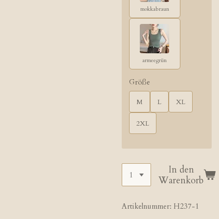
mokkabraun
armeegrün
Größe
M
L
XL
2XL
In den
Warenkorb
Artikelnummer:
H237-1