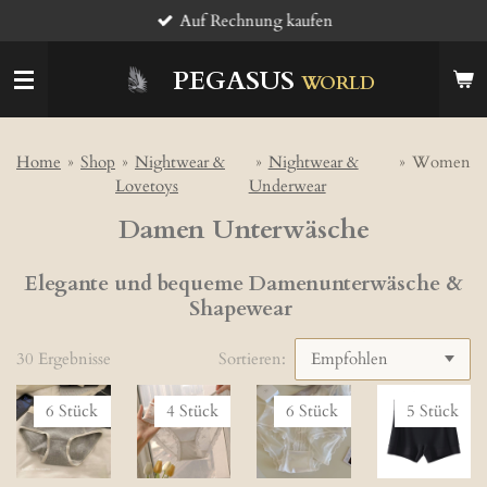
Auf Rechnung kaufen
Zum
Hauptinhalt
springen
PEGASUS
WORLD
Home
»
Shop
»
Nightwear &
»
Nightwear &
»
Women
Lovetoys
Underwear
Damen Unterwäsche
Elegante und bequeme Damenunterwäsche &
Shapewear
30 Ergebnisse
Sortieren:
6 Stück
4 Stück
6 Stück
5 Stück