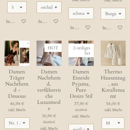
inkl. MwSt
inkl. MwSt
In den Warenkorb
In den Warenkorb
In den Warenkorb
In den Waren
HOT
2-teiliges
Set
Damen
Damen
Damen
Thermo
Träger
Nachthem
Eisseide
Hausanzug
Nachthem
d,
Pyjama,
, aus
d -
verführeris
Pure
Korallensa
Dessous
che
Desire Stil
mt
Luxusmod
46,98 €
37,90 €
58,00 €
e
inkl. MwSt
41,99 €
inkl. MwSt
36,90 €
inkl. MwSt
39,99 €
inkl. MwSt