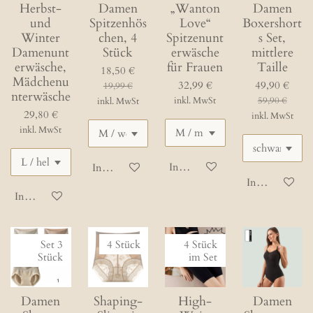
Herbst-
Damen
„Wanton
Damen
und
Spitzenhös
Love“
Boxershort
Winter
chen, 4
Spitzenunt
s Set,
Damenunt
Stück
erwäsche
mittlere
erwäsche,
für Frauen
Taille
18,50 €
Mädchenu
32,99 €
49,90 €
19,99 €
nterwäsche
inkl. MwSt
59,90 €
inkl. MwSt
29,80 €
inkl. MwSt
inkl. MwSt
In den Warenkorb
In den Warenkorb
In den Waren
In den Warenkorb
Set 3
4 Stück
4 Stück
Stück
im Set
Damen
Shaping-
High-
Damen