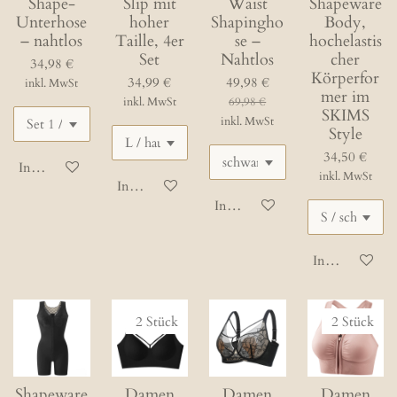
Shape-
Slip mit
Waist
Shapeware
Unterhose
hoher
Shapingho
Body,
– nahtlos
Taille, 4er
se –
hochelastis
Set
Nahtlos
cher
34,98 €
Körperfor
34,99 €
49,98 €
inkl. MwSt
mer im
inkl. MwSt
69,98 €
SKIMS
inkl. MwSt
Style
34,50 €
In den Warenkorb
inkl. MwSt
In den Warenkorb
In den Warenkorb
In den Waren
2 Stück
2 Stück
Shapeware
Damen
Damen
Damen