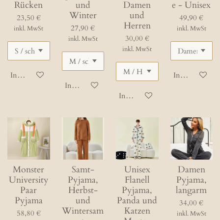
Rücken
und
Damen
e - Unisex
Winter
und
23,50 €
49,90 €
Herren
27,90 €
inkl. MwSt
inkl. MwSt
30,00 €
inkl. MwSt
inkl. MwSt
In den Warenkorb
In den Waren
In den Warenkorb
In den Warenkorb
Monster
Samt-
Unisex
Damen
University
Pyjama,
Flanell
Pyjama,
Paar
Herbst-
Pyjama,
langarm
Pyjama
und
Panda und
34,00 €
Wintersam
Katzen
58,80 €
inkl. MwSt