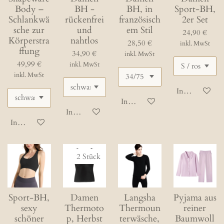
Body –
BH -
BH, in
Sport-BH,
Schlankwä
rückenfrei
französisch
2er Set
sche zur
und
em Stil
24,90 €
Körperstra
nahtlos
28,50 €
inkl. MwSt
ffung
34,90 €
inkl. MwSt
49,99 €
inkl. MwSt
inkl. MwSt
In den Waren
In den Warenkorb
In den Warenkorb
In den Warenkorb
2 Stück
Sport-BH,
Damen
Langsha
Pyjama aus
sexy
Thermoto
Thermoun
reiner
schöner
p, Herbst
terwäsche,
Baumwoll