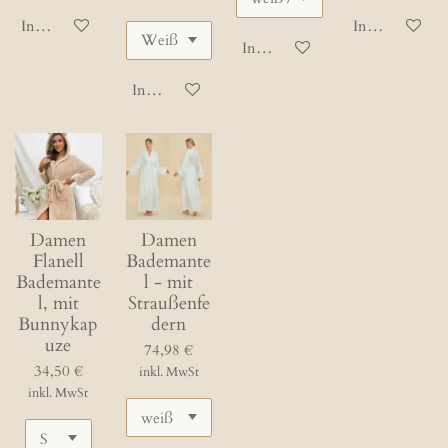
In den Warenkorb
In den Waren
In den Warenkorb
In den Warenkorb
Damen
Damen
Flanell
Bademante
Bademante
l - mit
l, mit
Straußenfe
Bunnykap
dern
uze
74,98 €
34,50 €
inkl. MwSt
inkl. MwSt