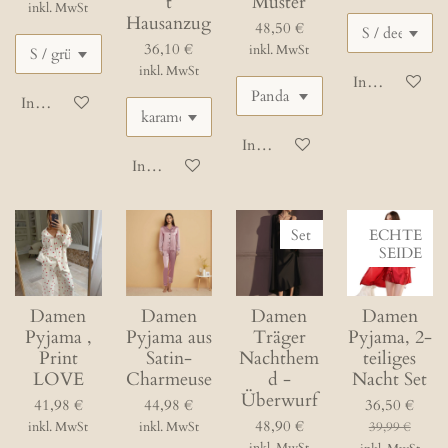
t
Muster
inkl. MwSt
Hausanzug
48,50 €
36,10 €
inkl. MwSt
inkl. MwSt
In den Waren
In den Warenkorb
In den Warenkorb
In den Warenkorb
Set
ECHTE
SEIDE
Damen
Damen
Damen
Damen
Pyjama ,
Pyjama aus
Träger
Pyjama, 2-
Print
Satin-
Nachthem
teiliges
LOVE
Charmeuse
d -
Nacht Set
Überwurf
41,98 €
44,98 €
36,50 €
48,90 €
inkl. MwSt
inkl. MwSt
39,99 €