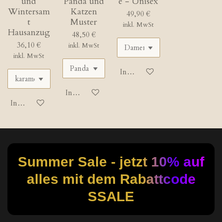
und
Panda und
e - Unisex
Wintersam
Katzen
49,90 €
t
Muster
inkl. MwSt
Hausanzug
48,50 €
36,10 €
inkl. MwSt
inkl. MwSt
In den Warenkorb
In den Warenkorb
In den Warenkorb
Summer Sale - jetzt 10% auf
alles mit dem Rabattcode
SSALE