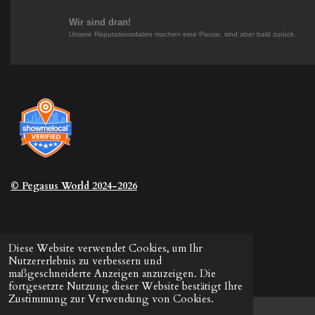
m
t
Wir sind dran!
Unsere Reputationsdaten machen eine Pause, sind aber bald zurück.
© Pegasus
World 2024-2026
Diese Website verwendet Cookies, um Ihr
Nutzererlebnis zu verbessern und
maßgeschneiderte Anzeigen anzuzeigen. Die
fortgesetzte Nutzung dieser Website bestätigt Ihre
Zustimmung zur Verwendung von Cookies.