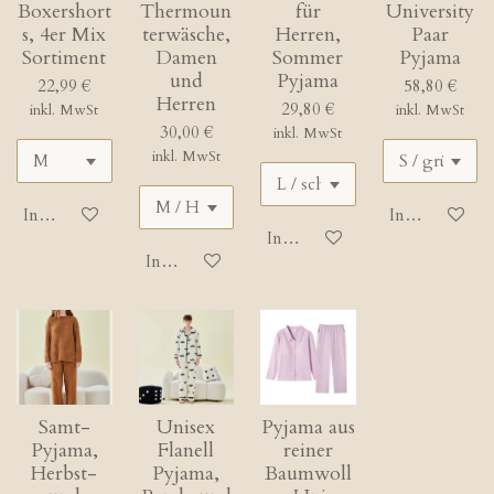
Boxershort
Thermoun
für
University
s, 4er Mix
terwäsche,
Herren,
Paar
Sortiment
Damen
Sommer
Pyjama
und
Pyjama
22,99 €
58,80 €
Herren
29,80 €
inkl. MwSt
inkl. MwSt
30,00 €
inkl. MwSt
inkl. MwSt
In den Warenkorb
In den Waren
In den Warenkorb
In den Warenkorb
Samt-
Unisex
Pyjama aus
Pyjama,
Flanell
reiner
Herbst-
Pyjama,
Baumwoll