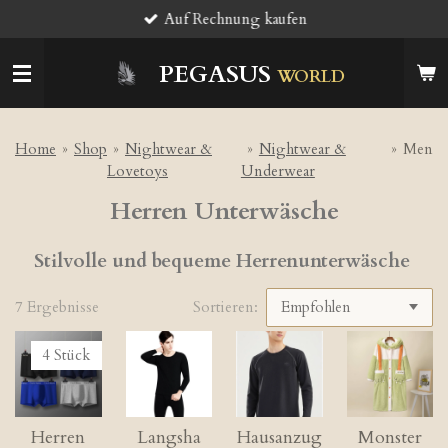
Auf Rechnung kaufen
Zum
Hauptinhalt
springen
PEGASUS
WORLD
Home
»
Shop
»
Nightwear &
»
Nightwear &
»
Men
Lovetoys
Underwear
Herren Unterwäsche
Stilvolle und bequeme Herrenunterwäsche
7 Ergebnisse
Sortieren:
4 Stück
Herren
Langsha
Hausanzug
Monster