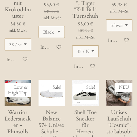
mit
", Tiger
95,90 €
59,98 €
Krokodilm
"Kill Bill"
149,80 €
inkl. MwSt
uster
Turnschuh
inkl. MwSt
54,80 €
95,00 €
inkl. MwSt
159,99 €
inkl. MwSt
In den Waren
In den Warenkorb
In den Warenkorb
In den Warenkorb
Low &
Sale!
Sale!
NEU
High Top
Warrior
New
Shell Toe
Unisex
Ledersneak
Balance
Sneaker
Laufschuh
er -
574 Unisex
für
"Cosmic",
Plimsolls
Schuhe -
Herren,
stoßabsobi