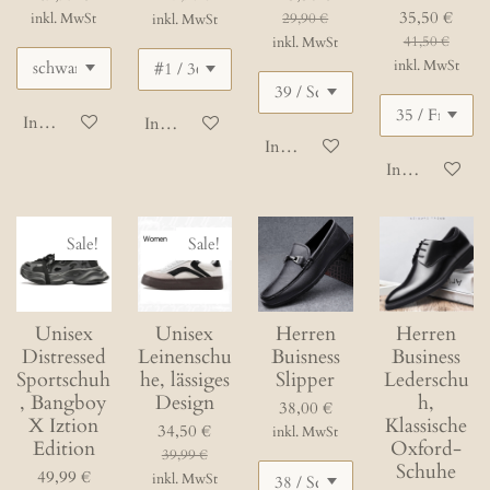
35,50 €
inkl. MwSt
29,90 €
inkl. MwSt
41,50 €
inkl. MwSt
inkl. MwSt
In den Warenkorb
In den Warenkorb
In den Warenkorb
In den Waren
Sale!
Sale!
Unisex
Unisex
Herren
Herren
Distressed
Leinenschu
Buisness
Business
Sportschuh
he, lässiges
Slipper
Lederschu
, Bangboy
Design
h,
38,00 €
X Iztion
Klassische
34,50 €
inkl. MwSt
Edition
Oxford-
39,99 €
Schuhe
49,99 €
inkl. MwSt