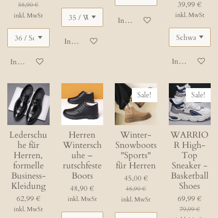
39,99 €
58,90 €
inkl. MwSt
inkl. MwSt
In den Warenkorb
In den Warenkorb
In den Waren
In den Warenkorb
Sale!
Sale!
Lederschu
Herren
Winter-
WARRIO
he für
Wintersch
Snowboots
R High-
Herren,
uhe –
"Sports"
Top
formelle
rutschfeste
für Herren
Sneaker -
Business-
Boots
Basketball
45,00 €
Kleidung
Shoes
48,90 €
48,90 €
62,99 €
69,99 €
inkl. MwSt
inkl. MwSt
inkl. MwSt
79,99 €