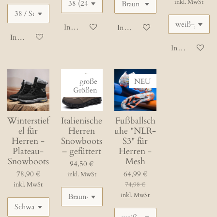
inkl. MwSt
In den Warenkorb
In den Warenkorb
In den Warenkorb
In den Waren
große
NEU
Größen
Winterstief
Italienische
Fußballsch
el für
Herren
uhe "NLR-
Herren -
Snowboots
S3" für
Plateau-
– gefüttert
Herren -
Snowboots
Mesh
94,50 €
78,90 €
64,99 €
inkl. MwSt
inkl. MwSt
74,98 €
inkl. MwSt