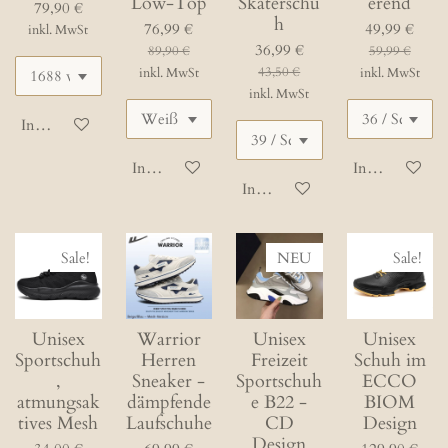
Low-Top
Skaterschu
erend
79,90 €
h
76,99 €
49,99 €
inkl. MwSt
36,99 €
89,90 €
59,99 €
43,50 €
inkl. MwSt
inkl. MwSt
inkl. MwSt
In den Warenkorb
In den Warenkorb
In den Waren
In den Warenkorb
Sale!
NEU
Sale!
Unisex
Warrior
Unisex
Unisex
Sportschuh
Herren
Freizeit
Schuh im
,
Sneaker -
Sportschuh
ECCO
atmungsak
dämpfende
e B22 -
BIOM
tives Mesh
Laufschuhe
CD
Design
Design