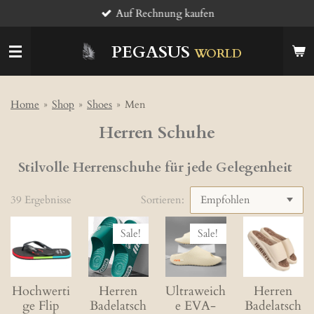
Auf Rechnung kaufen
Zum
Hauptinhalt
springen
PEGASUS
WORLD
Home
»
Shop
»
Shoes
»
Men
Herren Schuhe
Stilvolle Herrenschuhe für jede Gelegenheit
39 Ergebnisse
Sortieren:
Sale!
Sale!
Hochwerti
Herren
Ultraweich
Herren
ge Flip
Badelatsch
e EVA-
Badelatsch