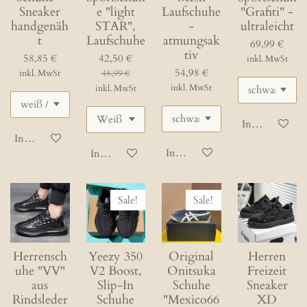
Sneaker
e "light
Laufschuhe
"Grafiti" -
handgenäh
STAR",
-
ultraleicht
t
Laufschuhe
atmungsak
69,99 €
tiv
58,85 €
42,50 €
inkl. MwSt
54,98 €
inkl. MwSt
48,99 €
inkl. MwSt
inkl. MwSt
In den Waren
In den Warenkorb
In den Warenkorb
In den Warenkorb
Sale!
Sale!
Herrensch
Yeezy 350
Original
Herren
uhe "VV"
V2 Boost,
Onitsuka
Freizeit
aus
Slip-In
Schuhe
Sneaker
Rindsleder
Schuhe
"Mexico66
XD