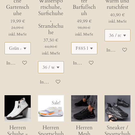
che
Wasserspo
ter
warm und
Gartensch
rtschuhe,
Barfußsch
rutschfest
uhe
Surfschuhe
uh
40,90 €
,
19,99 €
49,99 €
inkl. MwSt
Strandschu
24,99 €
98,90 €
he
inkl. MwSt
inkl. MwSt
37,50 €
44,90 €
In den Waren
inkl. MwSt
In den Warenkorb
In den Warenkorb
In den Warenkorb
Sale!
Herren
Herren
Herren
Sneaker /
Schuhe -
Sportschuh
Mesh
Sportschuh