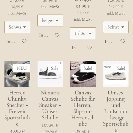
34,00 €
69,99 €
129,90 €
84,99 €
38,99 €
inkl. MwSt
269,00 €
89,99 €
inkl. MwSt
inkl. MwSt
inkl. MwSt
In den Warenkorb
In den Warenkorb
In den Waren
In den Warenkorb
NEU
Sale!
Sale!
Sale!
Herren
Nῦmeris
Canvas
Unisex
Chunky
Canvas
Schuhe für
Jogging
Sneaker -
Sneaker -
Herren,
und
Freizeit
Unisex
Slip-on-
Laufschuh
Sportschuh
Schuhe
Herrensch
, lässige
e
uhe
Sportschuh
109,90 €
e
49,99 €
25,50 €
129,90 €