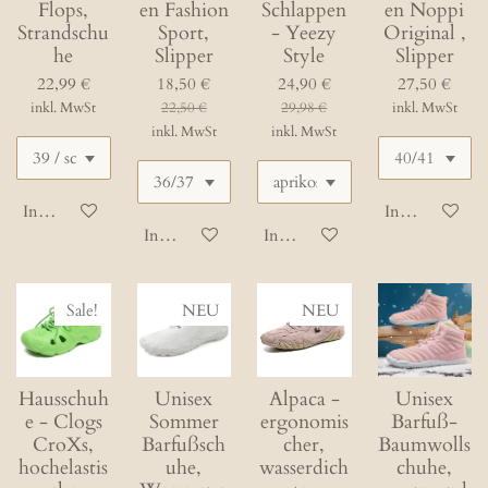
Flops,
en Fashion
Schlappen
en Noppi
Strandschu
Sport,
- Yeezy
Original ,
he
Slipper
Style
Slipper
22,99 €
18,50 €
24,90 €
27,50 €
inkl. MwSt
22,50 €
29,98 €
inkl. MwSt
inkl. MwSt
inkl. MwSt
In den Warenkorb
In den Waren
In den Warenkorb
In den Warenkorb
Sale!
NEU
NEU
Hausschuh
Unisex
Alpaca -
Unisex
e - Clogs
Sommer
ergonomis
Barfuß-
CroXs,
Barfußsch
cher,
Baumwolls
hochelastis
uhe,
wasserdich
chuhe,