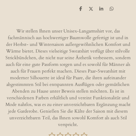
T
T
T
T
e
e
e
e
i
i
i
i
l
l
l
l
e
e
e
e
Wir stellen Ihnen unser Unisex-Langarmshirt vor, das
n
n
n
n
fachmännisch aus hochwertiger Baumwolle gefertigt ist und in
der Herbst- und Wintersaison außergewöhnlichen Komfort und
Wärme bietet. Dieses vielseitige Sweatshirt verfügt über stilvolle
Strickbündchen, die nicht nur seine Ästhetik verbessern, sondern
auch für eine gute Passform sorgen und es sowohl für Männer als
auch für Frauen perfekt machen. Dieses Paar-Sweatshirt mit
moderner Silhouette ist ideal für Paare, die ihren aufeinander
abgestimmten Stil bei entspannten Ausflügen oder gemütlichen
Abenden zu Hause unter Beweis stellen möchten. Es ist in
verschiedenen Farben erhältlich und vereint Funktionalität und
Mode nahtlos, was es zu einer unverzichtbaren Ergänzung macht
jede Garderobe. Genießen Sie die Kälte der Saison mit diesem
unverzichtbaren Teil, das Ihnen sowohl Komfort als auch Stil
verspricht.
1
2
3
4
5
B
B