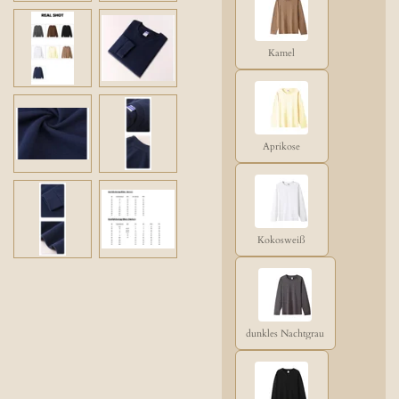
Kamel
Aprikose
Kokosweiß
dunkles Nachtgrau