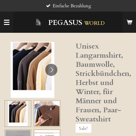
Einfache Bezahlung
Zum
Hauptinhalt
springen
PEGASUS
WORLD
Unisex
Langarmshirt,
Baumwolle,
Strickbündchen,
Herbst und
Winter, für
Männer und
Frauen, Paar-
Sweatshirt
Sale!