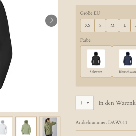
Größe EU
XS
S
M
L
Farbe
Schwarz
Blauschwar
In den Warenk
Artikelnummer:
DAW011