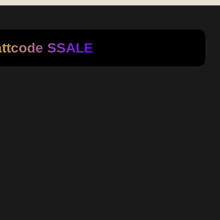
attcode
SSALE