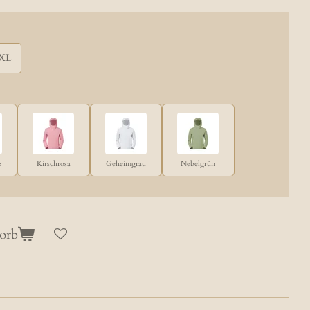
XL
z
Kirschrosa
Geheimgrau
Nebelgrün
orb