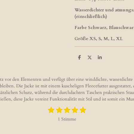
Wasserdichter und atmungsa
(einschließlich)
Farbe Schwarz, Blauschwar
Größe XS, S, M, L, XL
T
T
T
e
e
e
i
i
i
l
l
l
e
e
e
tz vor den Elementen und verfügt über eine winddichte, wasserdichte u
n
n
n
ben. Die Jacke ist mit einem kuscheligen Fleecefutter ausgestattet, d
usätzlichen Schutz, während die durchdachten Taschen praktischen Sta
eßen, diese Jacke vereint Funktionalität mit Stil und ist somit ein 
1
2
3
4
5
B
S
S
S
S
S
e
1 Stimme
w
t
t
t
t
t
e
e
e
e
e
e
r