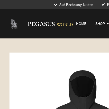
Auf Rechnung kaufen
E
Zum
Hauptinhalt
springen
PEGASUS
HOME
SHOP
WORLD