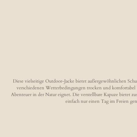
Diese vielseitige Outdoor-Jacke bietet außergewöhnlichen Schu
verschiedenen Wetterbedingungen trocken und komfortabel blei
Abenteuer in der Natur eignet. Die verstellbare Kapuze bietet z
einfach nur einen Tag im Freien geni
B
e
w
e