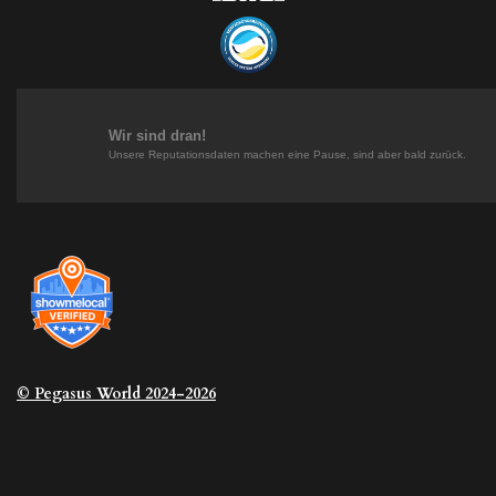
s
n
n
k
t
t
k
T
a
e
e
o
g
r
d
k
r
e
I
a
s
n
m
t
Wir sind dran!
Unsere Reputationsdaten machen eine Pause, sind aber bald zurück.
© Pegasus
World 2024-2026