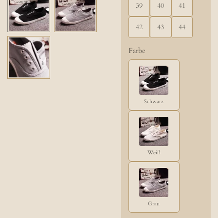
39
40
41
42
43
44
Farbe
Schwarz
Weiß
Grau