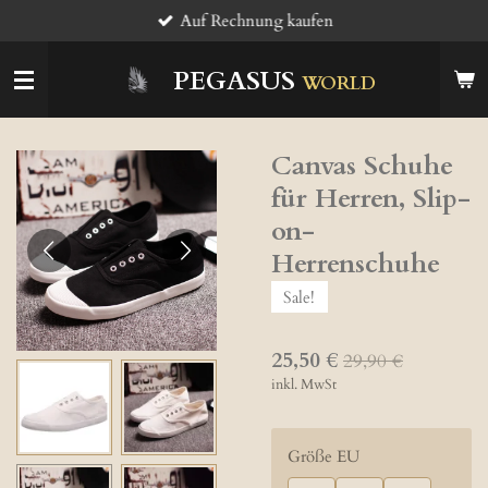
Auf Rechnung kaufen
Zum
Hauptinhalt
springen
PEGASUS
WORLD
Canvas Schuhe
für Herren, Slip-
on-
Herrenschuhe
Sale!
25,50 €
29,90 €
inkl. MwSt
Größe EU