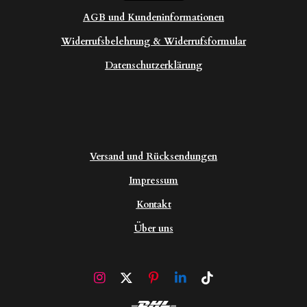
AGB und Kundeninformationen
Widerrufsbelehrung & Widerrufsformular
Datenschutzerklärung
Versand und Rücksendungen
Impressum
Kontakt
Über uns
I
X
P
L
T
n
i
i
i