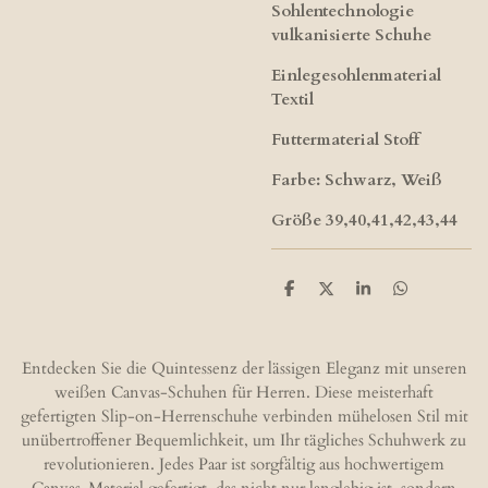
Sohlentechnologie
vulkanisierte Schuhe
Einlegesohlenmaterial
Textil
Futtermaterial Stoff
Farbe: Schwarz, Weiß
Größe 39,40,41,42,43,44
T
T
T
T
e
e
e
e
i
i
i
i
l
l
l
l
e
e
e
e
Entdecken Sie die Quintessenz der lässigen Eleganz mit unseren
n
n
n
n
weißen Canvas-Schuhen für Herren. Diese meisterhaft
gefertigten Slip-on-Herrenschuhe verbinden mühelosen Stil mit
unübertroffener Bequemlichkeit, um Ihr tägliches Schuhwerk zu
revolutionieren. Jedes Paar ist sorgfältig aus hochwertigem
Canvas-Material gefertigt, das nicht nur langlebig ist, sondern