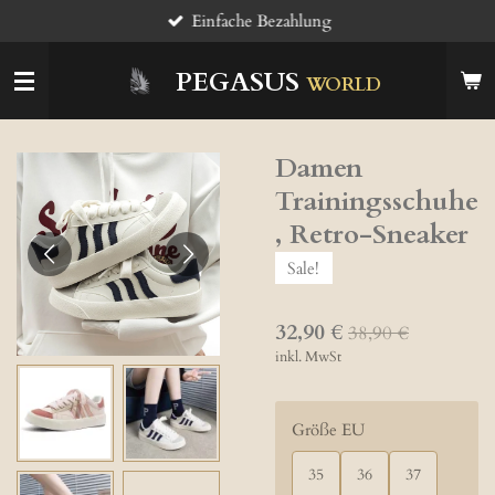
Einfache Bezahlung
Zum
Hauptinhalt
springen
PEGASUS
WORLD
Damen
Trainingsschuhe
, Retro-Sneaker
Sale!
32,90 €
38,90 €
inkl. MwSt
Größe EU
35
36
37