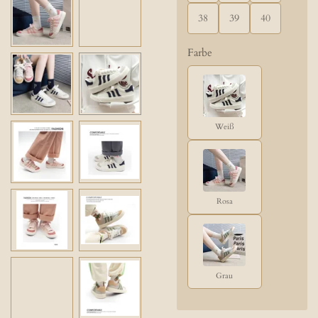
38
39
40
Farbe
Weiß
Rosa
Grau