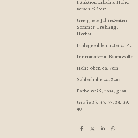
Funktion Erhöhte Höhe,
verschleißfest
Geeignete Jahreszeiten
Sommer, Frühling,
Herbst
Einlegesohlenmaterial PU
Innenmaterial Baumwolle
Höhe oben ca. 7cm
Sohlenhöhe ca. 2cm
Farbe weiß, rosa, grau
Größe 35, 36, 37, 38, 39,
40
T
T
T
T
e
e
e
e