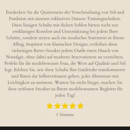
i
i
i
i
l
l
l
l
e
e
e
e
Entdecken Sie die Quintessenz der Verschmelzung von Stil und
n
n
n
n
Funktion mit unseren exklusiven Damen-Trainingsschuhen.
Diese lässigen Schuhe mit dicken Sohlen bieten nicht nur
erstklassigen Komfort und Unterstützung bei jedem Ihrer
Schritte, sondern setzen auch ein modisches Statement in Ihrem
Alltag. Inspiriert von klassischen Designs, verleihen diese
vielseitigen Retro-Sneaker jedem Outfit einen Hauch von
Nostalgie, ohne dabei auf moderne Innovationen zu verzichten.
Perfekt für die modebewusste Frau, die Wert auf Qualität und Stil
legt. Erleben Sie, wie diese Schuhe Ihre Garderobe transformieren
und Ihnen das Selbstvertrauen geben, jedes Abenteuer mit
Leichtigkeit zu meistern. Warten Sie nicht länger, machen Sie
diese zeitlosen Sneaker zu Ihrem modebewussten Begleiter für
jeden Tag!
1
2
3
4
5
B
B
S
S
S
S
S
e
e
1 Stimme
w
t
t
t
t
t
w
e
e
e
e
e
e
e
r