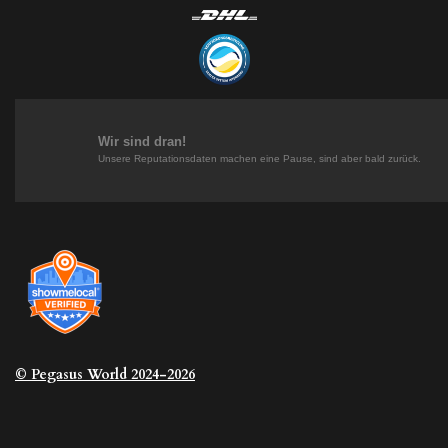
n
i
i
i
s
n
n
k
t
t
k
T
a
e
e
o
g
r
d
k
r
e
I
a
s
n
m
t
Wir sind dran!
Unsere Reputationsdaten machen eine Pause, sind aber bald zurück.
© Pegasus
World 2024-2026