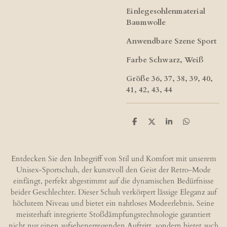
Einlegesohlenmaterial
Baumwolle
Anwendbare Szene Sport
Farbe Schwarz, Weiß
Größe 36, 37, 38, 39, 40,
41, 42, 43, 44
T
T
T
T
e
e
e
e
i
i
i
i
l
l
l
l
e
e
e
e
Entdecken Sie den Inbegriff von Stil und Komfort mit unserem
n
n
n
n
Unisex-Sportschuh, der kunstvoll den Geist der Retro-Mode
einfängt, perfekt abgestimmt auf die dynamischen Bedürfnisse
beider Geschlechter. Dieser Schuh verkörpert lässige Eleganz auf
höchstem Niveau und bietet ein nahtloses Modeerlebnis. Seine
meisterhaft integrierte Stoßdämpfungstechnologie garantiert
nicht nur einen aufsehenerregenden Auftritt, sondern bietet auch