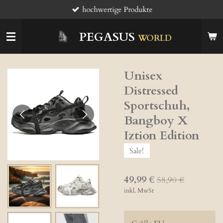
hochwertige Produkte
Zum
Hauptinhalt
springen
PEGASUS
WORLD
Unisex
Distressed
Sportschuh,
Bangboy X
Iztion Edition
Sale!
49,99 €
58,90 €
inkl. MwSt