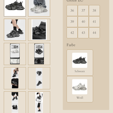
Größe EU
36
37
38
39
40
41
42
43
44
Farbe
Schwarz
Weiß