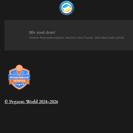
t
t
k
T
a
e
e
o
g
r
d
k
r
e
I
a
s
n
m
t
Wir sind dran!
Unsere Reputationsdaten machen eine Pause, sind aber bald zurück.
© Pegasus
World 2024-2026