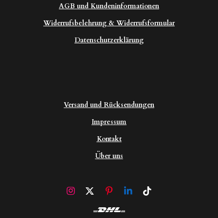
AGB und Kundeninformationen
Widerrufsbelehrung & Widerrufsformular
Datenschutzerklärung
Versand und Rücksendungen
Impressum
Kontakt
Über uns
I
X
P
L
T
n
i
i
i
s
n
n
k