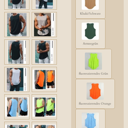
Khaki/Schwarz
Armeegrün
fluoreszierendes Grün
fluoreszierendes Orange