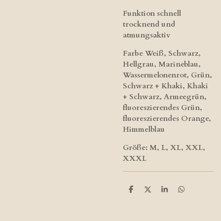
Funktion schnell
trocknend und
atmungsaktiv
Farbe Weiß, Schwarz,
Hellgrau, Marineblau,
Wassermelonenrot, Grün,
Schwarz + Khaki, Khaki
+ Schwarz, Armeegrün,
fluoreszierendes Grün,
fluoreszierendes Orange,
Himmelblau
Größe: M, L, XL, XXL,
XXXL
T
T
T
T
e
e
e
e
i
i
i
i
l
l
l
l