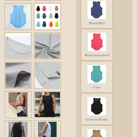
Marineblau
Wassermelonerot
Grün
Schwarz/Khaki