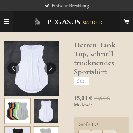
Einfache Bezahlung
Zum
Hauptinhalt
springen
PEGASUS
WORLD
Herren Tank
Top, schnell
trocknendes
Sportshirt
Sale!
15,00 €
17,99 €
inkl. MwSt
Größe EU