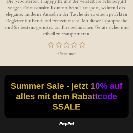
Die gepolsterten Tragegriffe und der verstellbare Schultergurt
sorgen für maximalen Komfort beim Transport, während das
elegante, moderne Aussehen der Tasche sie zu einem perfekten
Begleiter für Beruf und Freizeit macht. Mit dieser Laptoptasche
sind Sie bestens gerüstet, um Ihre technischen Geräte sicher und
stilvoll zu transportieren.
1
2
3
4
5
B
B
S
S
S
S
S
e
e
0 Stimmen
w
t
t
t
t
t
w
e
e
e
e
e
e
e
r
r
r
r
r
r
r
t
t
n
n
n
n
n
u
u
Summer Sale - jetzt 10% auf
e
e
e
e
n
n
g
alles mit dem Rabattcode
g
a
:
b
SSALE
s
0
e
S
n
t
d
e