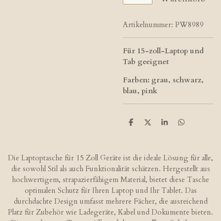
Artikelnummer:
PW8989
Für 15-zoll-Laptop und
Tab geeignet
Farben: grau, schwarz,
blau, pink
T
T
T
T
e
e
e
e
i
i
i
i
l
l
l
l
e
e
e
e
Die Laptoptasche für 15 Zoll Geräte ist die ideale Lösung für alle,
n
n
n
n
die sowohl Stil als auch Funktionalität schätzen. Hergestellt aus
hochwertigem, strapazierfähigem Material, bietet diese Tasche
optimalen Schutz für Ihren Laptop und Ihr Tablet. Das
durchdachte Design umfasst mehrere Fächer, die ausreichend
Platz für Zubehör wie Ladegeräte, Kabel und Dokumente bieten.