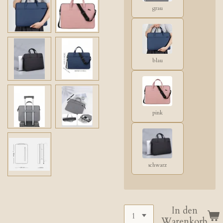
grau
blau
pink
schwarz
In den
Warenkorb