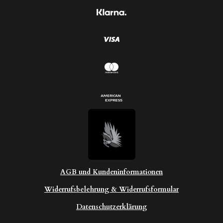
e
r
n
n
e
AGB und Kundeninformationen
Widerrufsbelehrung & Widerrufsformular
Datenschutzerklärung