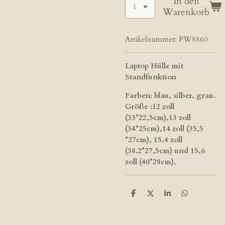
In den
Warenkorb
Artikelnummer:
PW8860
Laptop Hülle mit
Standfunktion
Farben: blau, silber, grau.
Größe :12 zoll
(33*22,5cm),13 zoll
(34*25cm),14 zoll (35,5
*27cm), 15,4 zoll
(38.2*27,5cm) und 15,6
zoll (40*28cm).
T
T
T
T
e
e
e
e
i
i
i
i
l
l
l
l