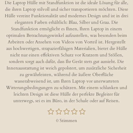
e
e
e
e
Die Laptop Hülle mit Standfunktion ist die ideale Lösung für alle,
n
n
n
n
die ihren Laptop stilvoll und sicher transportieren möchten. Diese
Hülle vereint Funktionalität und modernes Design und ist in drei
eleganten Farben erhältlich: Blau, Silber und Grau. Die
Standfunktion ermöglicht es Ihnen, Ihren Laptop in einem
optimalen Betrachtungswinkel aufzustellen, was besonders beim
Arbeiten oder Ansehen von Videos von Vorteil ist. Hergestellt
aus hochwertigen, strapazierfähigen Materialien, bietet die Hülle
nicht nur einen effektiven Schutz vor Kratzern und Stößen,
sondern sorgt auch dafür, dass Ihr Gerät stets gut aussieht. Die
Innenausstattung ist weich gepolstert, um zusätzliche Sicherheit
zu gewährleisten, während die äußere Oberfläche
wasserabweisend ist, um Ihren Laptop vor unerwarteten
Witterungsbedingungen zu schützen. Mit einem schlanken und
leichten Design ist diese Hülle der perfekte Begleiter für
unterwegs, sei es im Büro, in der Schule oder auf Reisen.
1
2
3
4
5
B
B
S
S
S
S
S
e
e
0 Stimmen
w
t
t
t
t
t
w
e
e
e
e
e
e
e