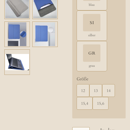
blau
SI
silber
GR
grau
Größe
12
13
14
15,4
15,6