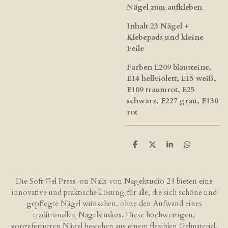
Nägel zum aufkleben
Inhalt 23 Nägel +
Klebepads und kleine
Feile
Farben E209 blausteine,
E14 hellviolett, E15 weiß,
E109 traumrot, E25
schwarz, E227 grau, E130
rot
T
T
T
T
e
e
e
e
i
i
i
i
l
l
l
l
e
e
e
e
Die Soft Gel Press-on Nails von Nagelstudio 24 bieten eine
n
n
n
n
innovative und praktische Lösung für alle, die sich schöne und
gepflegte Nägel wünschen, ohne den Aufwand eines
traditionellen Nagelstudios. Diese hochwertigen,
vorgefertigten Nägel bestehen aus einem flexiblen Gelmaterial,