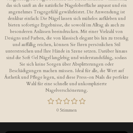
das sich sanft an die natürliche Nageloberfläche anpasst und ein
angenehmes Tragegefühl gewährleistet. Die Anwendung ist
denkbar einfach: Die Nägel lassen sich mühelos aufkleben und
bieten sofortige Ergebnisse, die sowohl im Alltag als auch zu
besonderen Anlässen beeindrucken. Mit einer Vielzahl von
Designs und Farben, die von klassisch elegant bis hin zu trendig
und auffällig reichen, können Sie Ihren persönlichen Stil
unterstreichen und Ihre Hände in Szene setzen. Darüber hinaus
sind die Soft Gel Nägel langlebig und widerstandsfähig, sodass
Sie sich keine Sorgen über Absplitterungen oder
Beschädigungen machen müssen. Ideal für alle, die Wert auf
Ästhetik und Pflege legen, sind diese Press-on Nails die perfekte
Wahl für eine schnelle und unkomplizierte
Nagelverschönerung.
1
2
3
4
5
B
B
S
S
S
S
S
e
e
0 Stimmen
w
t
t
t
t
t
w
e
e
e
e
e
e
e
r
r
r
r
r
r
r
t