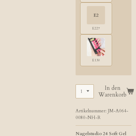
E2
E227
E130
In den
Warenkorb
Artikelnummer:
JM-A064-
0080-NH-R
Nagelstudio 24
Soft Gel