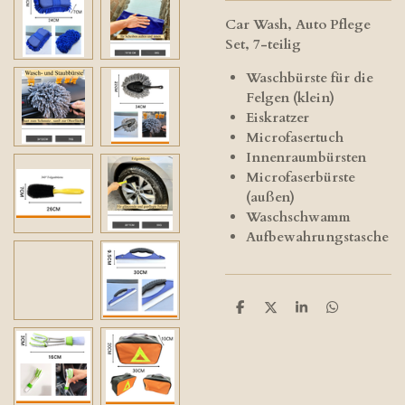
Car Wash, Auto Pflege
Set, 7-teilig
Waschbürste für die
Felgen (klein)
Eiskratzer
Microfasertuch
Innenraumbürsten
Microfaserbürste
(außen)
Waschschwamm
Aufbewahrungstasche
T
T
T
T
e
e
e
e
i
i
i
i
l
l
l
l
e
e
e
e
n
n
n
n