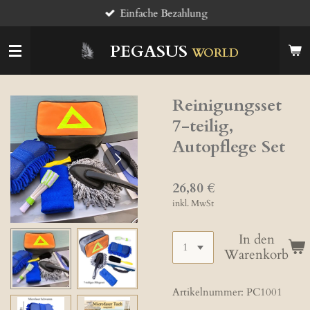
Einfache Bezahlung
Zum
Hauptinhalt
springen
PEGASUS
WORLD
Reinigungsset
7-teilig,
Autopflege Set
26,80 €
inkl. MwSt
In den
Warenkorb
Artikelnummer:
PC1001