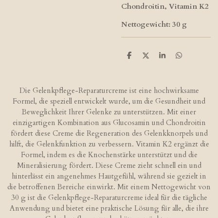
Chondroitin, Vitamin K2
Nettogewicht: 30 g
T
T
T
T
e
e
e
e
i
i
i
i
l
l
l
l
e
e
e
e
Die Gelenkpflege-Reparaturcreme ist eine hochwirksame
n
n
n
n
Formel, die speziell entwickelt wurde, um die Gesundheit und
Beweglichkeit Ihrer Gelenke zu unterstützen. Mit einer
einzigartigen Kombination aus Glucosamin und Chondroitin
fördert diese Creme die Regeneration des Gelenkknorpels und
hilft, die Gelenkfunktion zu verbessern. Vitamin K2 ergänzt die
Formel, indem es die Knochenstärke unterstützt und die
Mineralisierung fördert. Diese Creme zieht schnell ein und
hinterlässt ein angenehmes Hautgefühl, während sie gezielt in
die betroffenen Bereiche einwirkt. Mit einem Nettogewicht von
30 g ist die Gelenkpflege-Reparaturcreme ideal für die tägliche
Anwendung und bietet eine praktische Lösung für alle, die ihre