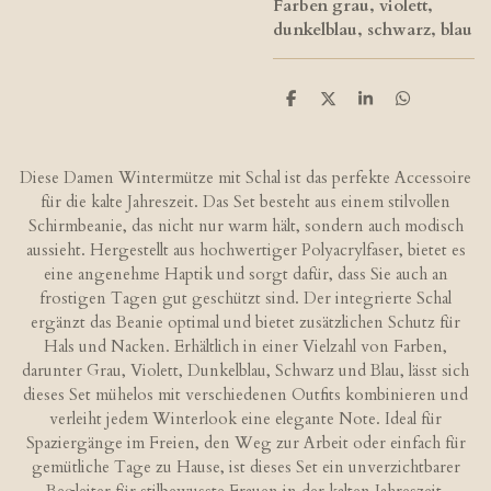
Farben grau, violett,
dunkelblau, schwarz, blau
T
T
T
T
e
e
e
e
i
i
i
i
l
l
l
l
e
e
e
e
Diese Damen Wintermütze mit Schal ist das perfekte Accessoire
n
n
n
n
für die kalte Jahreszeit. Das Set besteht aus einem stilvollen
Schirmbeanie, das nicht nur warm hält, sondern auch modisch
aussieht. Hergestellt aus hochwertiger Polyacrylfaser, bietet es
eine angenehme Haptik und sorgt dafür, dass Sie auch an
frostigen Tagen gut geschützt sind. Der integrierte Schal
ergänzt das Beanie optimal und bietet zusätzlichen Schutz für
Hals und Nacken. Erhältlich in einer Vielzahl von Farben,
darunter Grau, Violett, Dunkelblau, Schwarz und Blau, lässt sich
dieses Set mühelos mit verschiedenen Outfits kombinieren und
verleiht jedem Winterlook eine elegante Note. Ideal für
Spaziergänge im Freien, den Weg zur Arbeit oder einfach für
gemütliche Tage zu Hause, ist dieses Set ein unverzichtbarer