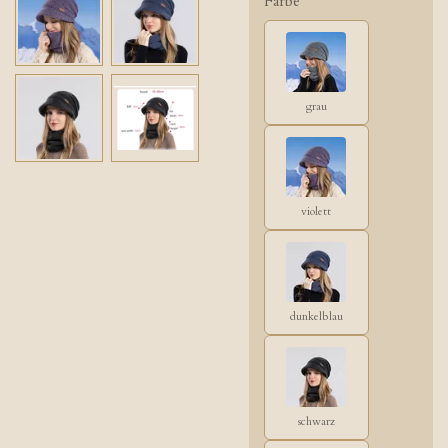
Farbe
grau
violett
dunkelblau
schwarz