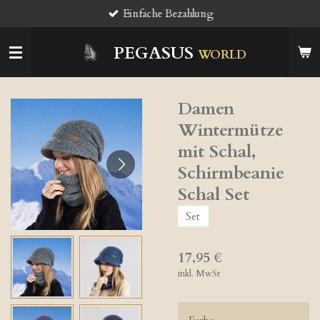
Einfache Bezahlung
Zum
Hauptinhalt
springen
PEGASUS
WORLD
Damen
Wintermütze
mit Schal,
Schirmbeanie
Schal Set
Set
17,95 €
inkl. MwSt