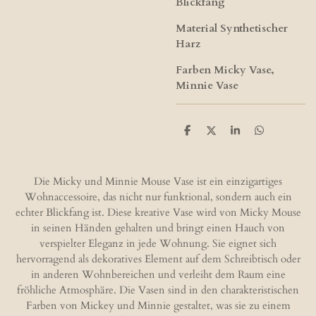
Blickfang
Material Synthetischer
Harz
Farben Micky Vase,
Minnie Vase
T
T
T
T
e
e
e
e
i
i
i
i
l
l
l
l
e
e
e
e
Die Micky und Minnie Mouse Vase ist ein einzigartiges
n
n
n
n
Wohnaccessoire, das nicht nur funktional, sondern auch ein
echter Blickfang ist. Diese kreative Vase wird von Micky Mouse
in seinen Händen gehalten und bringt einen Hauch von
verspielter Eleganz in jede Wohnung. Sie eignet sich
hervorragend als dekoratives Element auf dem Schreibtisch oder
in anderen Wohnbereichen und verleiht dem Raum eine
fröhliche Atmosphäre. Die Vasen sind in den charakteristischen
Farben von Mickey und Minnie gestaltet, was sie zu einem