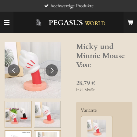
hochwertige Produkte
Zum
Hauptinhalt
springen
PEGASUS
WORLD
Micky und
Minnie Mouse
Vase
28,79 €
inkl. MwSt
Variante