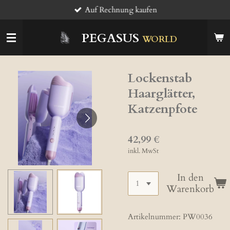
Auf Rechnung kaufen
Zum
Hauptinhalt
springen
PEGASUS
WORLD
Lockenstab
Haarglätter,
Katzenpfote
42,99 €
inkl. MwSt
In den
Warenkorb
Artikelnummer:
PW0036