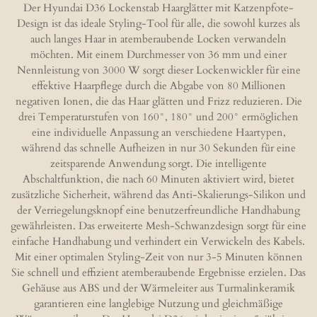
e
e
e
e
Der Hyundai D36 Lockenstab Haarglätter mit Katzenpfote-
n
n
n
n
Design ist das ideale Styling-Tool für alle, die sowohl kurzes als
auch langes Haar in atemberaubende Locken verwandeln
möchten. Mit einem Durchmesser von 36 mm und einer
Nennleistung von 3000 W sorgt dieser Lockenwickler für eine
effektive Haarpflege durch die Abgabe von 80 Millionen
negativen Ionen, die das Haar glätten und Frizz reduzieren. Die
drei Temperaturstufen von 160°, 180° und 200° ermöglichen
eine individuelle Anpassung an verschiedene Haartypen,
während das schnelle Aufheizen in nur 30 Sekunden für eine
zeitsparende Anwendung sorgt. Die intelligente
Abschaltfunktion, die nach 60 Minuten aktiviert wird, bietet
zusätzliche Sicherheit, während das Anti-Skalierungs-Silikon und
der Verriegelungsknopf eine benutzerfreundliche Handhabung
gewährleisten. Das erweiterte Mesh-Schwanzdesign sorgt für eine
einfache Handhabung und verhindert ein Verwickeln des Kabels.
Mit einer optimalen Styling-Zeit von nur 3-5 Minuten können
Sie schnell und effizient atemberaubende Ergebnisse erzielen. Das
Gehäuse aus ABS und der Wärmeleiter aus Turmalinkeramik
garantieren eine langlebige Nutzung und gleichmäßige