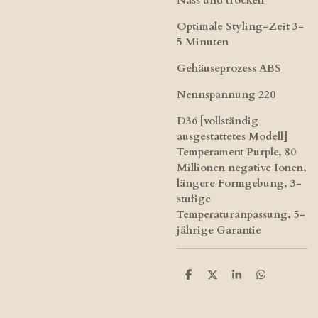
Optimale Styling-Zeit
3-
5 Minuten
Gehäuseprozess
ABS
Nennspannung
220
D36 [vollständig
ausgestattetes Modell]
Temperament Purple, 80
Millionen negative Ionen,
längere Formgebung, 3-
stufige
Temperaturanpassung, 5-
jährige Garantie
T
T
T
T
e
e
e
e
i
i
i
i
l
l
l
l