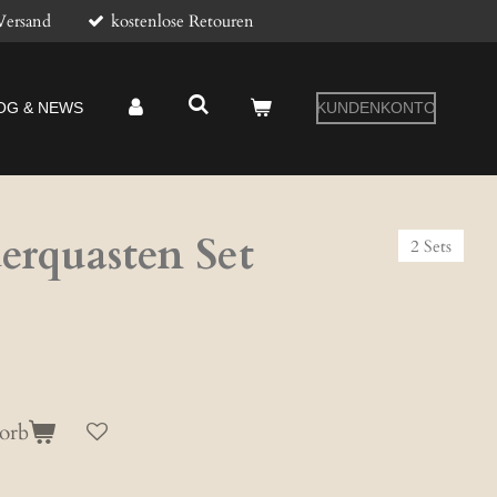
Versand
kostenlose Retouren
OG & NEWS
KUNDENKONTO
erquasten Set
2 Sets
orb