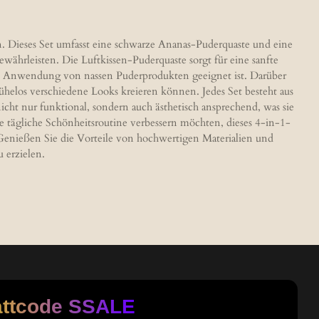
n. Dieses Set umfasst eine schwarze Ananas-Puderquaste und eine
währleisten. Die Luftkissen-Puderquaste sorgt für eine sanfte
e Anwendung von nassen Puderprodukten geeignet ist. Darüber
ühelos verschiedene Looks kreieren können. Jedes Set besteht aus
cht nur funktional, sondern auch ästhetisch ansprechend, was sie
e tägliche Schönheitsroutine verbessern möchten, dieses 4-in-1-
. Genießen Sie die Vorteile von hochwertigen Materialien und
 erzielen.
attcode
SSALE