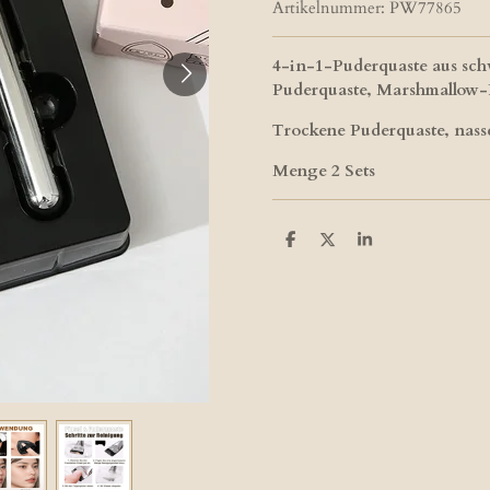
Artikelnummer:
PW77865
4-in-1-Puderquaste aus sch
Puderquaste, Marshmallow-
Trockene Puderquaste, nass
Menge 2 Sets
T
T
T
e
e
e
i
i
i
l
l
l
e
e
e
n
n
n