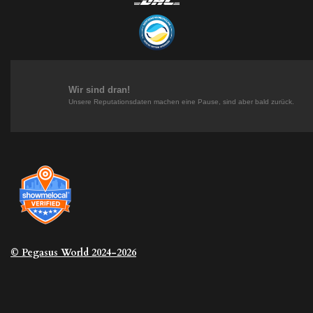
s
n
n
k
t
t
k
T
a
e
e
o
g
r
d
k
r
e
I
a
s
n
m
t
Wir sind dran!
Unsere Reputationsdaten machen eine Pause, sind aber bald zurück.
© Pegasus
World 2024-2026