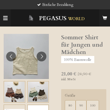
Einfache Bezahlung
Zum
Hauptinhalt
springen
PEGASUS
WORLD
Sommer Shirt
für Jungen und
Mädchen
100% Baumwolle
21,00 €
24,90 €
inkl. MwSt
Größe
80
90
100