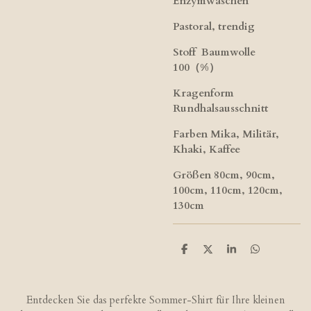
Enzymwaschen
Pastoral, trendig
Stoff
Baumwolle
100（%）
Kragenform
Rundhalsausschnitt
Farben
Mika, Militär,
Khaki, Kaffee
Größen
80cm, 90cm,
100cm, 110cm, 120cm,
130cm
T
T
T
T
e
e
e
e
i
i
i
i
l
l
l
l
e
e
e
e
Entdecken Sie das perfekte Sommer-Shirt für Ihre kleinen
n
n
n
n