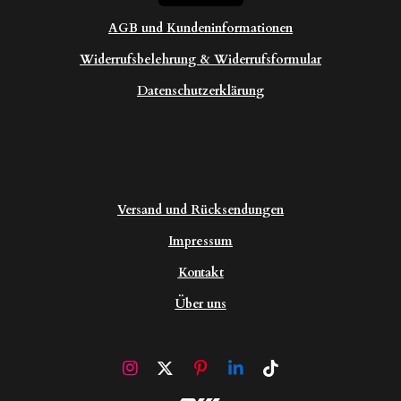
AGB und Kundeninformationen
Widerrufsbelehrung & Widerrufsformular
Datenschutzerklärung
Versand und Rücksendungen
Impressum
Kontakt
Über uns
I
X
P
L
T
n
i
i
i