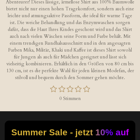
Abenteurer! Dieses lässige, ärmellose Shirt aus 100% Baumwolle
bietet nicht nur einen hohen Tragekomfort, sondern auch eine
leichte und atmungsaktive Passform, die ideal für warme Tage
ist. Die weiche Behandlung und das Enzymwaschen sorgen
dafür, dass die Haut Ihres Kindes geschont wird und das Shirt
auch nach vielen Wäschen seine Form und Farbe behält. Mit
einem trendigen Rundhalsausschnitt und in den angesagten
Farben Mika, Militär, Khaki und Kaffee ist dieses Shirt sowohl
für Jungen als auch für Mädchen geeignet und lässt sich
vielseitig kombinieren. Erhältlich in den Größen von 80 cm bis
130 cm, ist es die perfekte Wahl für jeden kleinen Modefan, der
stilvoll und bequem durch den Sommer gehen möchte.
1
2
3
4
5
B
B
S
S
S
S
S
e
e
0 Stimmen
w
t
t
t
t
t
w
e
e
e
e
e
e
e
r
r
r
r
r
r
r
t
t
n
n
n
n
n
u
u
Summer Sale - jetzt 10% auf
e
e
e
e
n
n
g