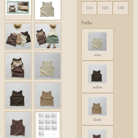
110
120
130
Farbe
mika
militär
khaki