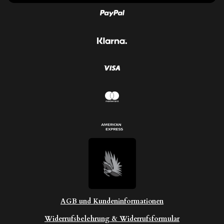
S
n
t
d
e
e
r
n
n
e
AGB und Kundeninformationen
Widerrufsbelehrung & Widerrufsformular