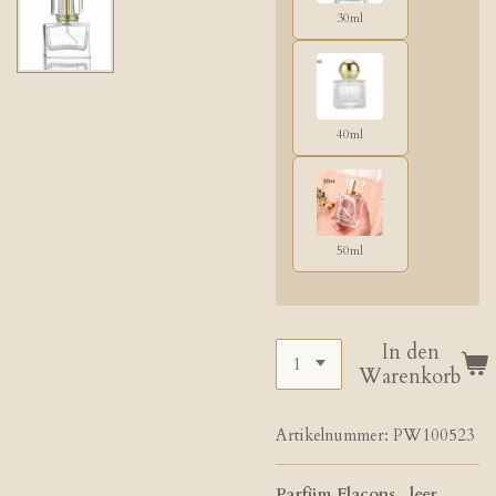
30ml
40ml
50ml
In den
Warenkorb
Artikelnummer:
PW100523
Parfüm Flacons , leer,