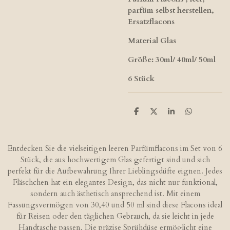
parfüm selbst herstellen,
Ersatzflacons
Material Glas
Größe: 30ml/ 40ml/ 50ml
6 Stück
T
T
T
T
e
e
e
e
i
i
i
i
l
l
l
l
e
e
e
e
Entdecken Sie die vielseitigen leeren Parfümflacons im Set von 6
n
n
n
n
Stück, die aus hochwertigem Glas gefertigt sind und sich
perfekt für die Aufbewahrung Ihrer Lieblingsdüfte eignen. Jedes
Fläschchen hat ein elegantes Design, das nicht nur funktional,
sondern auch ästhetisch ansprechend ist. Mit einem
Fassungsvermögen von 30,40 und 50 ml sind diese Flacons ideal
für Reisen oder den täglichen Gebrauch, da sie leicht in jede
Handtasche passen. Die präzise Sprühdüse ermöglicht eine