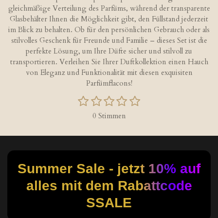
gleichmäßige Verteilung des Parfüms, während der transparente
Glasbehälter Ihnen die Möglichkeit gibt, den Füllstand jederzeit
im Blick zu behalten. Ob für den persönlichen Gebrauch oder als
stilvolles Geschenk für Freunde und Familie – dieses Set ist die
perfekte Lösung, um Ihre Düfte sicher und stilvoll zu
transportieren. Verleihen Sie Ihrer Duftkollektion einen Hauch
von Eleganz und Funktionalität mit diesen exquisiten
Parfümflacons!
1
2
3
4
5
B
B
S
S
S
S
S
e
e
0 Stimmen
w
t
t
t
t
t
w
e
e
e
e
e
e
e
r
r
r
r
r
r
r
t
t
n
n
n
n
n
u
u
Summer Sale - jetzt 10% auf
e
e
e
e
n
n
g
alles mit dem Rabattcode
g
a
:
b
SSALE
s
0
e