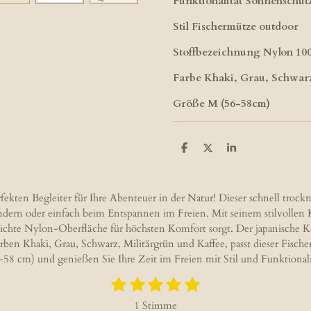
Funktionalität Sonnenschut
Stil Fischermütze outdoor
Stoffbezeichnung Nylon 10
Farbe Khaki, Grau, Schwarz
Größe M (56-58cm)
T
T
T
e
e
e
i
i
i
l
l
l
e
e
e
n Begleiter für Ihre Abenteuer in der Natur! Dieser schnell trockne
n
n
n
ern oder einfach beim Entspannen im Freien. Mit seinem stilvollen Ku
chte Nylon-Oberfläche für höchsten Komfort sorgt. Der japanische Ko
en Farben Khaki, Grau, Schwarz, Militärgrün und Kaffee, passt dieser Fi
-58 cm) und genießen Sie Ihre Zeit im Freien mit Stil und Funktionali
1
2
3
4
5
B
S
S
S
S
S
e
1 Stimme
w