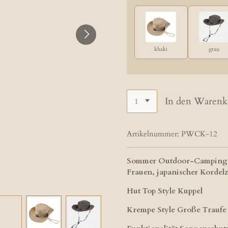
khaki
grau
In den Warenk
Artikelnummer:
PWCK-12
Sommer Outdoor-Camping, s
Frauen, japanischer Kordel
Hut Top Style Kuppel
Krempe Style Große Traufe