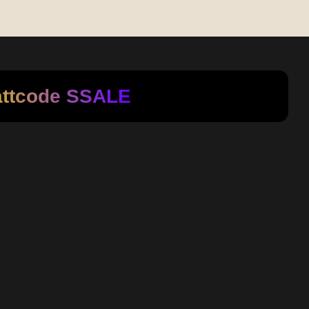
attcode
SSALE