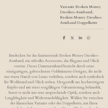
Variante Broken Money
Duoduo-Armband,
Broken Money Duoduo-
Armband Doppelkette
T
T
T
T
e
e
e
e
i
i
i
i
l
l
l
l
e
e
e
e
Entdecken Sie das faszinierende Broken Money Duoduo-
n
n
n
n
Armband, ein stilvolles Accessoire, das Eleganz und Glück
vereint. Dieses Damenarmband besticht durch seine
einzigartigen, gebrochenen Goldmünzen-Designs, die nicht
nur einen Hauch von Luxus verleihen, sondern auch symbolisch
für Wohlstand und Glück stehen. Hergestellt aus hochwertigem
Kupfer und mit einer sorgfältigen Galvanisierung behandelt,
bietet es nicht nur eine ansprechende Optik, sondern auch
Langlebigkeit und Widerstandsfähigkeit. Wählen Sie zwischen
der klassischen Variante oder der Doppelkette, um Ihren