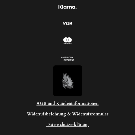
r
n
n
e
AGB und Kundeninformationen
Widerrufsbelehrung & Widerrufsformular
Datenschutzerklärung