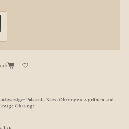
orb
hochwertiger Palaststil, Retro Ohrringe aus grünem und
Vintage Ohrringe
r Typ