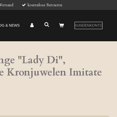
 Versand
kostenlose Retouren
OG & NEWS
KUNDENKONTO
nge "Lady Di",
e Kronjuwelen Imitate