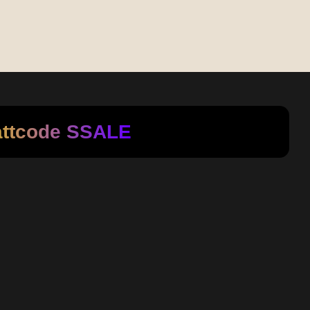
attcode
SSALE