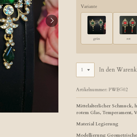
Variante
grün
rot
In den Warenk
Artikelnummer:
PWEG02
Mittelalterlicher Schmuck, 
rotem Glas, Temperament, 
Material Legierung
Modellierung Geometrische