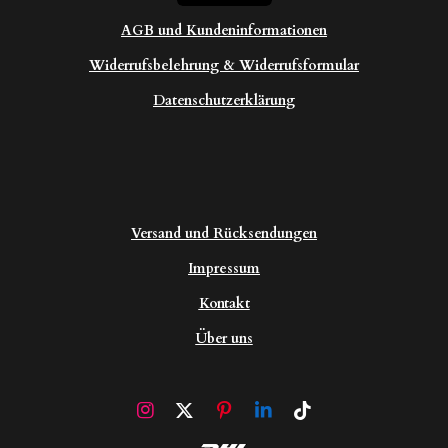
AGB und Kundeninformationen
Widerrufsbelehrung & Widerrufsformular
Datenschutzerklärung
Versand und Rücksendungen
Impressum
Kontakt
Über uns
I
X
P
L
T
n
i
i
i