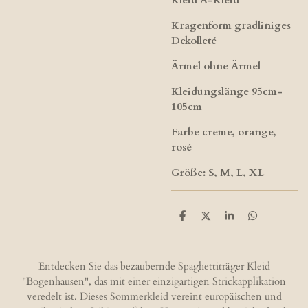
Kleid A-Kleid
Kragenform gradliniges
Dekolleté
Ärmel ohne Ärmel
Kleidungslänge 95cm-
105cm
Farbe creme, orange,
rosé
Größe: S, M, L, XL
T
T
T
T
e
e
e
e
i
i
i
i
l
l
l
l
e
e
e
e
Entdecken Sie das bezaubernde Spaghettiträger Kleid
n
n
n
n
"Bogenhausen", das mit einer einzigartigen Strickapplikation
veredelt ist. Dieses Sommerkleid vereint europäischen und