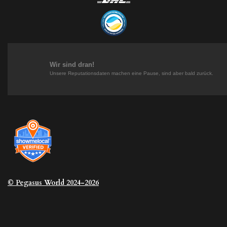
s
n
n
k
t
t
k
T
a
e
e
o
g
r
d
k
r
e
I
a
s
n
m
t
Wir sind dran!
Unsere Reputationsdaten machen eine Pause, sind aber bald zurück.
© Pegasus
World 2024-2026