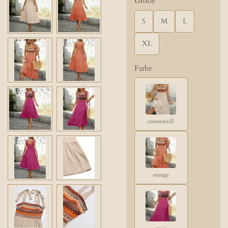
Größe
S
M
L
XL
Farbe
cremeweiß
orange