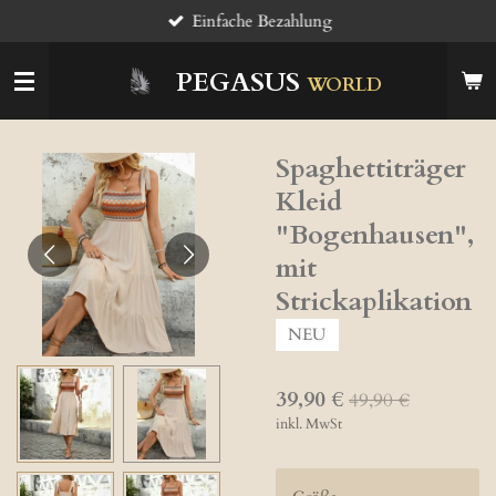
Einfache Bezahlung
Zum
Hauptinhalt
springen
PEGASUS
WORLD
Spaghettiträger
Kleid
"Bogenhausen",
mit
Strickaplikation
NEU
39,90 €
49,90 €
inkl. MwSt