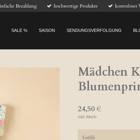
infache Bezahlung
hochwertige Produkte
kostenloser 
SALE %
SAISON
SENDUNGSVERFOLGUNG
BL
Mädchen Kl
Blumenpri
24,50 €
inkl. MwSt
Größe