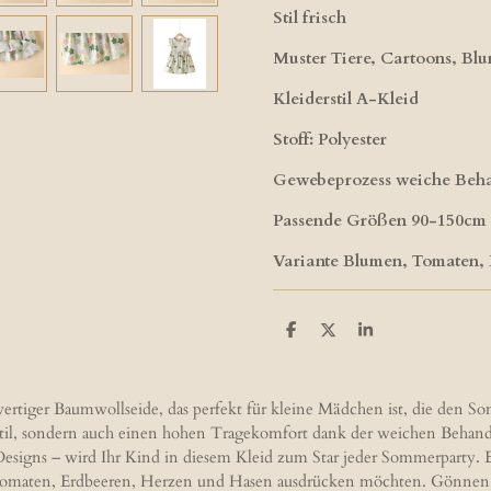
Stil frisch
Muster Tiere, Cartoons, Bl
Kleiderstil A-Kleid
Stoff: Polyester
Gewebeprozess weiche Beh
Passende Größen 90-150cm
Variante Blumen, Tomaten, 
T
T
T
e
e
e
i
i
i
l
l
l
e
e
e
ertiger Baumwollseide, das perfekt für kleine Mädchen ist, die den
n
n
n
n Stil, sondern auch einen hohen Tragekomfort dank der weichen Beha
esigns – wird Ihr Kind in diesem Kleid zum Star jeder Sommerparty. Erh
Tomaten, Erdbeeren, Herzen und Hasen ausdrücken möchten. Gönnen Sie