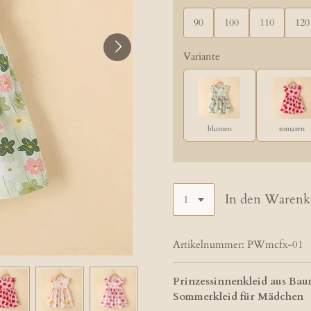
90
100
110
120
Variante
blumen
tomaten
In den Warenk
Artikelnummer:
PWmcfx-01
Prinzessinnenkleid aus Bau
Sommerkleid für Mädchen