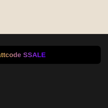
attcode
SSALE