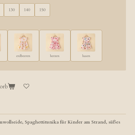
130
140
150
erdbeeren
herzen
hasen
orb
mwollseide, Spaghettitunika für Kinder am Strand, süßes