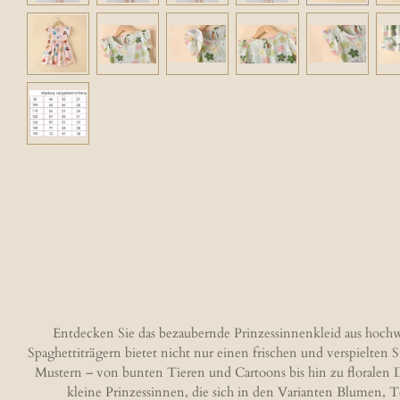
Entdecken Sie das bezaubernde Prinzessinnenkleid aus hochw
Spaghettiträgern bietet nicht nur einen frischen und verspielte
Mustern – von bunten Tieren und Cartoons bis hin zu floralen D
kleine Prinzessinnen, die sich in den Varianten Blumen, 