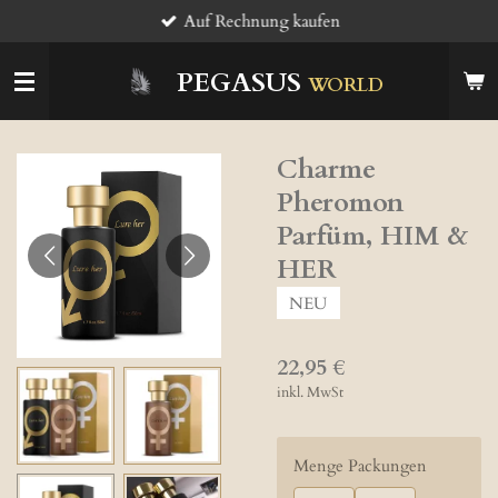
Auf Rechnung kaufen
Zum
Hauptinhalt
springen
PEGASUS
WORLD
Charme
Pheromon
Parfüm, HIM &
HER
NEU
22,95 €
inkl. MwSt
Menge Packungen