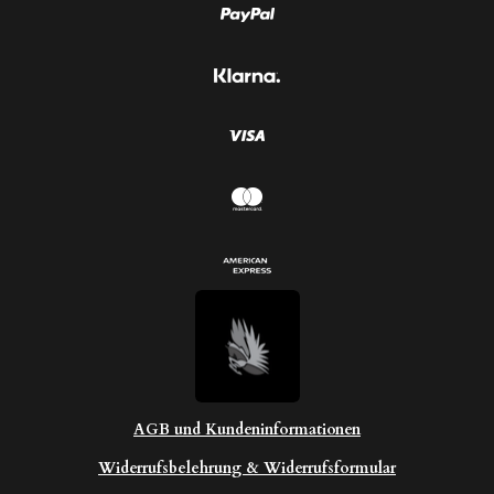
n
t
d
e
e
r
n
n
e
AGB und Kundeninformationen
Widerrufsbelehrung & Widerrufsformular