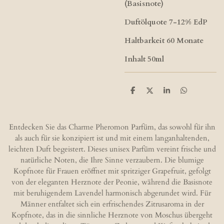
(Basisnote)
Duftölquote 7-12% EdP
Haltbarkeit 60 Monate
Inhalt 50ml
T
T
T
T
e
e
e
e
i
i
i
i
l
l
l
l
e
e
e
e
Entdecken Sie das Charme Pheromon Parfüm, das sowohl für ihn
n
n
n
n
als auch für sie konzipiert ist und mit einem langanhaltenden,
leichten Duft begeistert. Dieses unisex Parfüm vereint frische und
natürliche Noten, die Ihre Sinne verzaubern. Die blumige
Kopfnote für Frauen eröffnet mit spritziger Grapefruit, gefolgt
von der eleganten Herznote der Peonie, während die Basisnote
mit beruhigendem Lavendel harmonisch abgerundet wird. Für
Männer entfaltet sich ein erfrischendes Zitrusaroma in der
Kopfnote, das in die sinnliche Herznote von Moschus übergeht