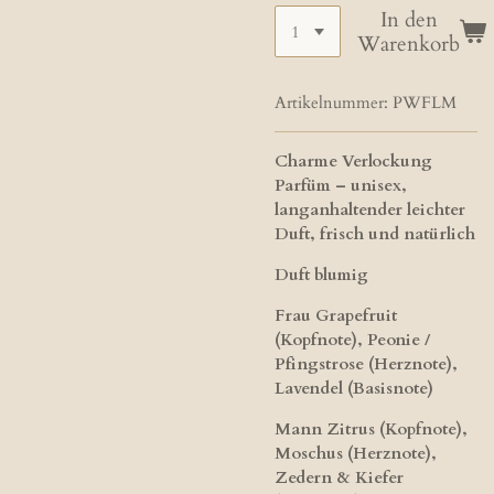
In den
Warenkorb
Artikelnummer:
PWFLM
Charme Verlockung
Parfüm – unisex,
langanhaltender leichter
Duft, frisch und natürlich
Duft blumig
Frau Grapefruit
(Kopfnote), Peonie /
Pfingstrose (Herznote),
Lavendel (Basisnote)
Mann Zitrus (Kopfnote),
Moschus (Herznote),
Zedern & Kiefer