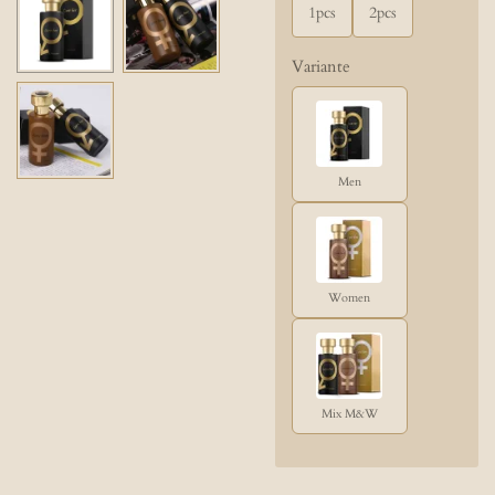
1pcs
2pcs
Variante
Men
Women
Mix M&W