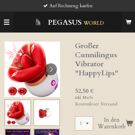
Auf Rechnung kaufen
Zum
Hauptinhalt
springen
PEGASUS
WORLD
Großer
Cunnilingus
Vibrator
"HappyLips"
52,50 €
inkl. MwSt
Kostenloser Versand
In den
Warenkorb