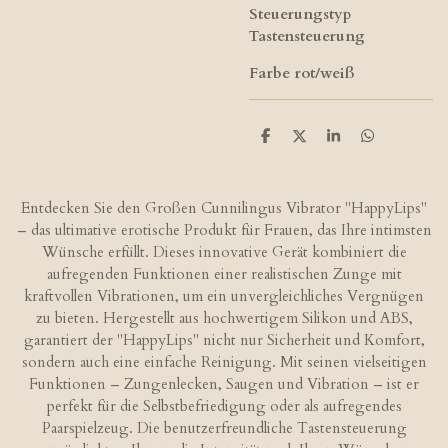
Steuerungstyp
Tastensteuerung
Farbe rot/weiß
T
T
T
T
e
e
e
e
i
i
i
i
l
l
l
l
e
e
e
e
Entdecken Sie den Großen Cunnilingus Vibrator "HappyLips"
n
n
n
n
– das ultimative erotische Produkt für Frauen, das Ihre intimsten
Wünsche erfüllt. Dieses innovative Gerät kombiniert die
aufregenden Funktionen einer realistischen Zunge mit
kraftvollen Vibrationen, um ein unvergleichliches Vergnügen
zu bieten. Hergestellt aus hochwertigem Silikon und ABS,
garantiert der "HappyLips" nicht nur Sicherheit und Komfort,
sondern auch eine einfache Reinigung. Mit seinen vielseitigen
Funktionen – Zungenlecken, Saugen und Vibration – ist er
perfekt für die Selbstbefriedigung oder als aufregendes
Paarspielzeug. Die benutzerfreundliche Tastensteuerung