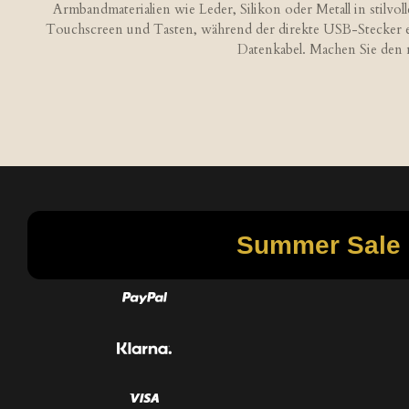
Armbandmaterialien wie Leder, Silikon oder Metall in stilvo
Touchscreen und Tasten, während der direkte USB-Stecker e
Datenkabel. Machen Sie den nä
B
e
w
e
r
t
u
n
Summer Sale -
g
:
5
S
t
e
r
n
e