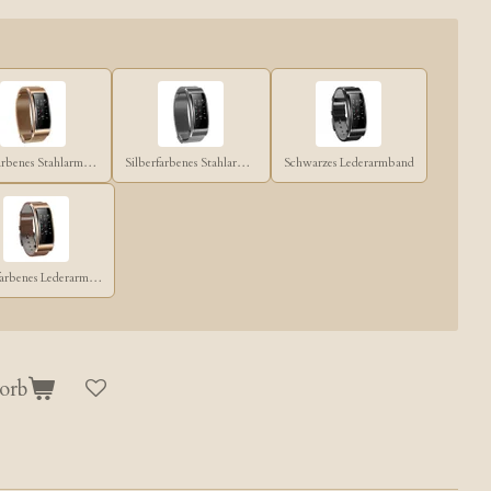
Goldfarbenes Stahlarmband
Silberfarbenes Stahlarmband
Schwarzes Lederarmband
Goldfarbenes Lederarmband
orb