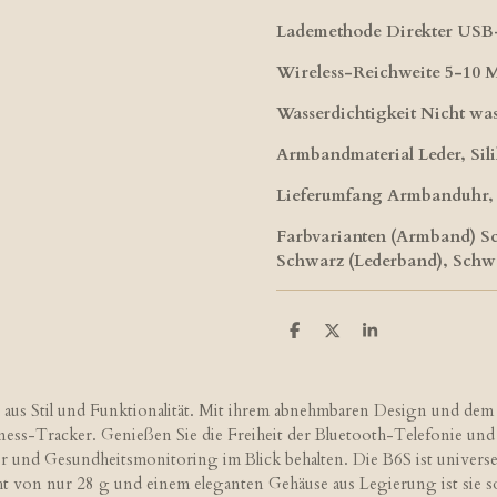
Lademethode Direkter USB-
Wireless-Reichweite 5-10 
Wasserdichtigkeit Nicht was
Armbandmaterial Leder, Sili
Lieferumfang Armbanduhr,
Farbvarianten (Armband) Sch
Schwarz (Lederband), Schwa
T
T
T
e
e
e
i
i
i
l
l
l
e
e
e
us Stil und Funktionalität. Mit ihrem abnehmbaren Design und dem l
n
n
n
tness-Tracker. Genießen Sie die Freiheit der Bluetooth-Telefonie u
hler und Gesundheitsmonitoring im Blick behalten. Die B6S ist univer
 von nur 28 g und einem eleganten Gehäuse aus Legierung ist sie sow