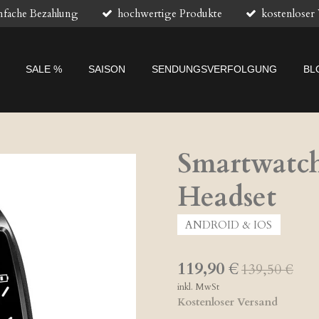
nfache Bezahlung
hochwertige Produkte
kostenloser
SALE %
SAISON
SENDUNGSVERFOLGUNG
BL
Smartwatch
Headset
ANDROID & IOS
119,90 €
139,50 €
inkl. MwSt
Kostenloser Versand