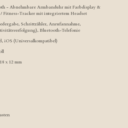
oth - Abnehmbare Armbanduhr mit Farbdisplay &
/ Fitness-Tracker mit integriertem Headset
dergabe, Schrittzähler, Anrufannahme,
ivitätsverfolgung), Bluetooth-Telefonie
, iOS (Universalkompatibel)
ll
18 x 12 mm
asten