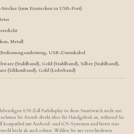
Stecker (zum Einstecken in USB-Port)
Meter
serdicht
kon, Metall
 Bedienungsanleitung, USB-Datenkabel
warz (Stahlband), Gold (Stahlband), Silber (Stahlband),
rz (Silikonband), Gold (Lederband)
ebendigen 0,96 Zoll Farbdisplay ist diese Smartwatch nicht nur
nd nehmen Sie Anrufe direkt über Ihr Handgelenk an, während Sie
sell kompatibel mit Android- und iOS-Systemen und bietet eine
ohl leicht als auch robust. Wählen Sie aus verschiedenen