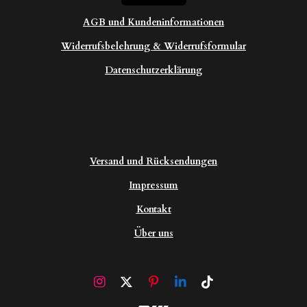
AGB und Kundeninformationen
Widerrufsbelehrung & Widerrufsformular
Datenschutzerklärung
Versand und Rücksendungen
Impressum
Kontakt
Über uns
I
X
P
L
T
n
i
i
i