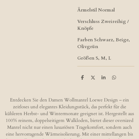
Ärmelstil Normal
Verschluss Zweireihig /
Knöpfe
Farben Schwarz, Beige,
Olivgrün
Größen S, M, L
T
T
T
T
e
e
e
e
i
i
i
i
l
l
l
l
e
e
e
e
Entdecken Sie den Damen Wollmantel Loewe Design – ein
n
n
n
n
zeitloses und elegantes Kleidungsstück, das perfekt für die
kühleren Herbst- und Wintermonate geeignet ist. Hergestellt aus
100% reinem, doppelseitigem Walkloden, bietet dieser oversized
Mantel nicht nur einen luxuriösen Tragekomfort, sondern auch
eine hervorragende Wärmeisolierung. Mit einer mittellangen bis