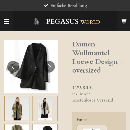
Einfache Bezahlung
Zum
Hauptinhalt
springen
PEGASUS
WORLD
Damen
Wollmantel
Loewe Design -
oversized
129,80 €
inkl. MwSt
Kostenloser Versand
Farbe