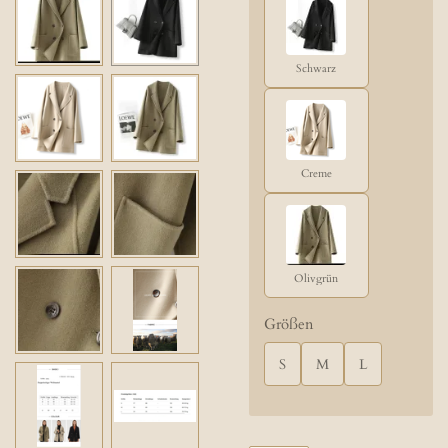
Schwarz
Creme
Olivgrün
Größen
S
M
L