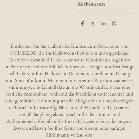
Kürbismann
T
T
T
T
e
e
e
e
i
i
i
i
l
l
l
l
e
e
e
e
Entdecken Sie die zauberhafte Kürbismann-Dekoration von
n
n
n
n
CODIKEDY, die Ihr Halloween-Fest in ein unvergessliches
Erlebnis verwandelt! Dieser charmante Kürbismann begeistert
nicht nur mit seinem fröhlichen Cartoon-Design, sondern bringt
auch Leben in Ihre Halloween-Dekoration durch seine Gesang-
und Sprachfunktion. Mit einem integrierten Projektor zaubert er
stimmungsvolle Lichteffekte an die Wände und sorgt für eine
festliche Atmosphäre, während das Nachtlicht sanft leuchtet und
eine gemütliche Stimmung schafft. Hergestellt aus hochwertigem
technischen Kunststoffgehäuse und ABS, ist diese Dekoration
sowohl langlebig als auch sicher für den Innen- und
Außenbereich. Verleihen Sie Ihrer Halloween-Feier das gewisse
Etwas und lassen Sie Ihre Gäste von diesem einzigartigen
Kürbismann verzaubern!