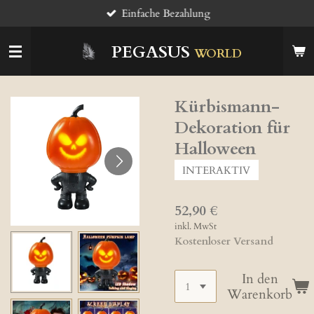
Einfache Bezahlung
Zum
Hauptinhalt
springen
PEGASUS
WORLD
Kürbismann-
Dekoration für
Halloween
INTERAKTIV
52,90 €
inkl. MwSt
Kostenloser Versand
In den
Warenkorb