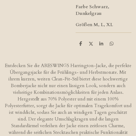
Farbe Schwarz,
Dunkelgrau
Größen M, L, XL
T
T
T
T
e
e
e
e
i
i
i
i
l
l
l
l
e
e
e
e
Entdecken Sie die ARESWINGS Harrington-Jacke, die perfekte
n
n
n
n
Übergangsjacke für die Frühlings- und Herbstmonate. Mit
ihrem kurzen, weiten Clean-Fit-Stil bietet diese hochwertige
Bomberjacke nicht nur einen lässigen Look, sondern auch
vielseitige Kombinationsmöglichkeiten für jeden Anlass.
Hergestellt aus 70% Polyester und mit einem 100%
Polyesterfutter, sorgt die Jacke für optimalen Tragekomfort und
ist winddicht, sodass Sie auch an windigen Tagen geschützt
sind. Der elegante Umschlagkragen und die langen
Standardärmel verleihen der Jacke einen zeitlosen Charme,
während die seitlichen Stecktaschen praktische Funktionalität