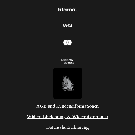
e
r
n
n
e
AGB und Kundeninformationen
Widerrufsbelehrung & Widerrufsformular
Datenschutzerklärung