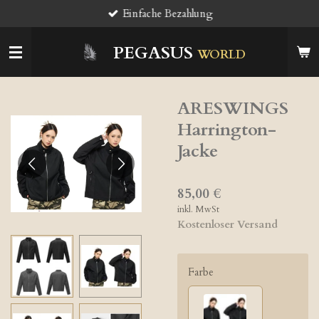
Einfache Bezahlung
Zum
Hauptinhalt
springen
PEGASUS
WORLD
ARESWINGS
Harrington-
Jacke
85,00 €
inkl. MwSt
Kostenloser Versand
Farbe