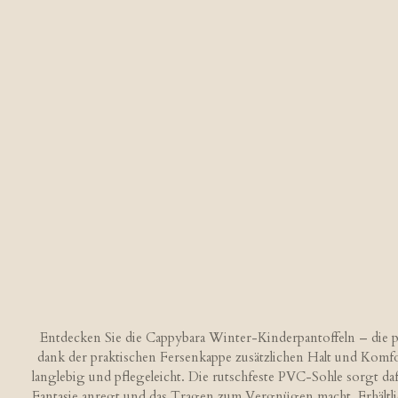
Entdecken Sie die Cappybara Winter-Kinderpantoffeln – die p
dank der praktischen Fersenkappe zusätzlichen Halt und Komfor
langlebig und pflegeleicht. Die rutschfeste PVC-Sohle sorgt d
Fantasie anregt und das Tragen zum Vergnügen macht. Erhältlic