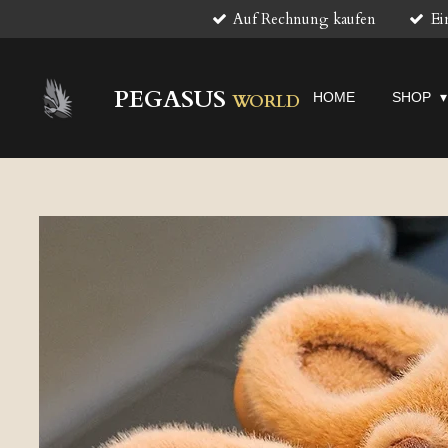
Auf Rechnung kaufen
Ei
Zum
Hauptinhalt
springen
PEGASUS
HOME
SHOP
WORLD