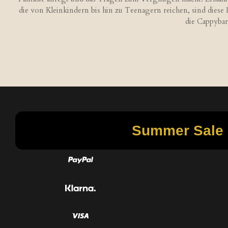
die von Kleinkindern bis hin zu Teenagern reichen, sind diese
die Cappybar
B
e
w
e
r
t
u
n
Summer Sale -
g
:
5
S
t
e
r
n
e