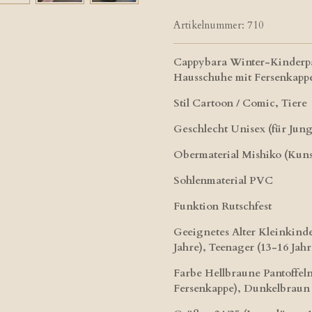
Artikelnummer:
710
Cappybara Winter-Kinderpa
Hausschuhe mit Fersenkappe
Stil Cartoon / Comic, Tiere
Geschlecht Unisex (für Ju
Obermaterial Mishiko (Kunst
Sohlenmaterial PVC
Funktion Rutschfest
Geeignetes Alter Kleinkinde
Jahre), Teenager (13-16 Jahr
Farbe Hellbraune Pantoffeln
Fersenkappe), Dunkelbraun 