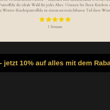
 Pantoffeln die ideale Wahl für jedes Alter. Gönnen Sie Ihren Kinder
a Winter-Kinderpantoffeln zu einem unverzichtbaren Teil ihrer Win
1
2
3
4
5
B
S
S
S
S
S
e
1 Stimme
w
t
t
t
t
t
e
e
e
e
e
e
r
r
r
r
r
r
t
n
n
n
n
n
u
e
e
e
e
n
g
 jetzt 10% auf alles mit dem Rab
a
b
s
e
n
d
e
n