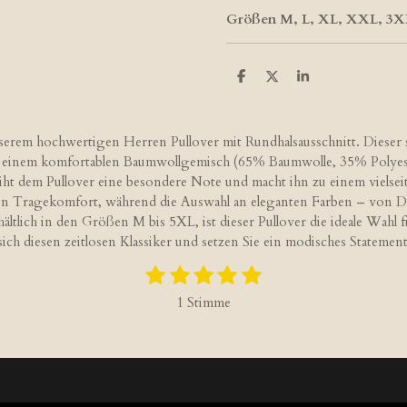
Größen M, L, XL, XXL, 3X
T
T
T
e
e
e
i
i
i
l
l
l
e
e
e
nserem hochwertigen Herren Pullover mit Rundhalsausschnitt. Dieser s
n
n
n
 aus einem komfortablen Baumwollgemisch (65% Baumwolle, 35% Polyest
ht dem Pullover eine besondere Note und macht ihn zu einem vielseit
len Tragekomfort, während die Auswahl an eleganten Farben – von 
hältlich in den Größen M bis 5XL, ist dieser Pullover die ideale Wahl 
sich diesen zeitlosen Klassiker und setzen Sie ein modisches Statement
1
2
3
4
5
B
S
S
S
S
S
e
1 Stimme
w
t
t
t
t
t
e
e
e
e
e
e
r
r
r
r
r
r
t
n
n
n
n
n
u
e
e
e
e
n