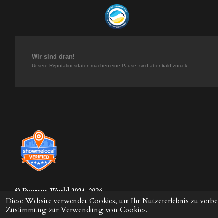
t
t
k
T
a
e
e
o
g
r
d
k
r
e
I
a
s
n
m
t
Wir sind dran!
Unsere Reputationsdaten machen eine Pause, sind aber bald zurück.
© Pegasus
World 2024-2026
Diese Website verwendet Cookies, um Ihr Nutzererlebnis zu verbe
Zustimmung zur Verwendung von Cookies.