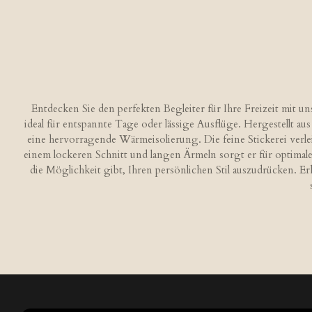
Entdecken Sie den perfekten Begleiter für Ihre Freizeit mit u
ideal für entspannte Tage oder lässige Ausflüge. Hergestellt
eine hervorragende Wärmeisolierung. Die feine Stickerei verlei
einem lockeren Schnitt und langen Ärmeln sorgt er für optima
die Möglichkeit gibt, Ihren persönlichen Stil auszudrücken. Er
B
e
w
e
r
t
u