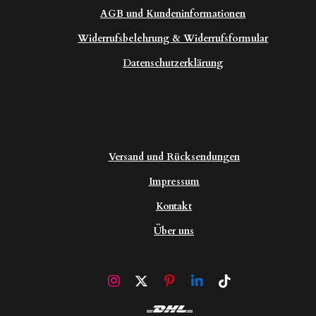
AGB und Kundeninformationen
Widerrufsbelehrung & Widerrufsformular
Datenschutzerklärung
Versand und Rücksendungen
Impressum
Kontakt
Über uns
I
X
P
L
T
n
i
i
i
s
n
n
k