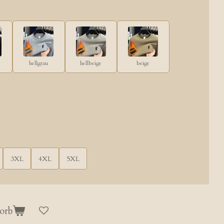
hellgrau
hellbeige
beige
3XL
4XL
5XL
orb