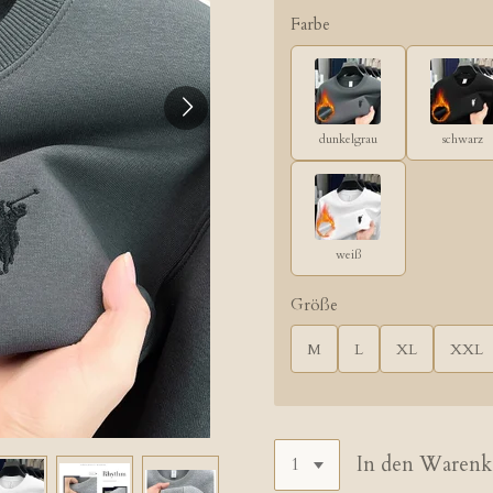
Farbe
dunkelgrau
schwarz
weiß
Größe
M
L
XL
XXL
In den Warenk