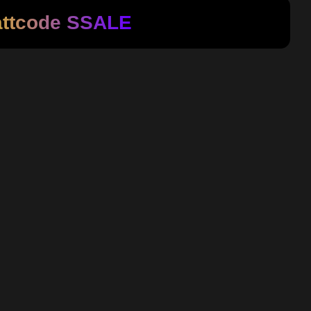
attcode
SSALE