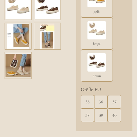
gelb
beige
braun
Größe EU
35
36
37
38
39
40