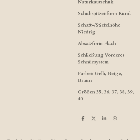
Naturkautschuk
Schuhspitzenform Rund
Schaft-/Stiefelhöhe​
Niedrig
Absatzform Flach
Schließung​ Vorderes
Schnürsystem
Farben​ Gelb, Beige,
Braun
Größen 35, 36, 37, 38, 39,
40
T
T
T
T
e
e
e
e
i
i
i
i
l
l
l
l
e
e
e
e