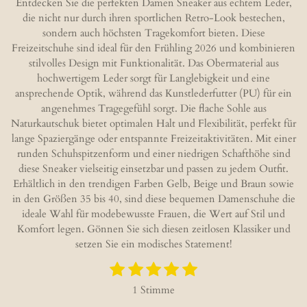
Entdecken Sie die perfekten Damen Sneaker aus echtem Leder,
n
n
n
n
die nicht nur durch ihren sportlichen Retro-Look bestechen,
sondern auch höchsten Tragekomfort bieten. Diese
Freizeitschuhe sind ideal für den Frühling 2026 und kombinieren
stilvolles Design mit Funktionalität. Das Obermaterial aus
hochwertigem Leder sorgt für Langlebigkeit und eine
ansprechende Optik, während das Kunstlederfutter (PU) für ein
angenehmes Tragegefühl sorgt. Die flache Sohle aus
Naturkautschuk bietet optimalen Halt und Flexibilität, perfekt für
lange Spaziergänge oder entspannte Freizeitaktivitäten. Mit einer
runden Schuhspitzenform und einer niedrigen Schafthöhe sind
diese Sneaker vielseitig einsetzbar und passen zu jedem Outfit.
Erhältlich in den trendigen Farben Gelb, Beige und Braun sowie
in den Größen 35 bis 40, sind diese bequemen Damenschuhe die
ideale Wahl für modebewusste Frauen, die Wert auf Stil und
Komfort legen. Gönnen Sie sich diesen zeitlosen Klassiker und
setzen Sie ein modisches Statement!
1
2
3
4
5
B
B
S
S
S
S
S
e
e
1 Stimme
w
t
t
t
t
t
w