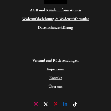
AGB und Kundeninformationen
Widerrufsbelehrung & Widerrufsformular
Datenschutzerklärung
Versand und Rücksendungen
Impressum
Kontakt
Über uns
I
X
P
L
T
n
i
i
i