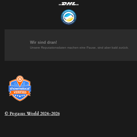
s
n
n
k
t
t
k
T
a
e
e
o
g
r
d
k
r
e
I
a
s
n
m
t
Wir sind dran!
Unsere Reputationsdaten machen eine Pause, sind aber bald zurück.
© Pegasus
World 2024-2026