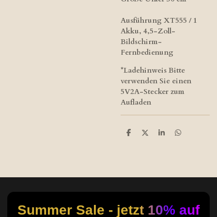
Ausführung XT555 / 1
Akku, 4,5-Zoll-
Bildschirm-
Fernbedienung
*Ladehinweis Bitte
verwenden Sie einen
5V2A-Stecker zum
Aufladen
T
T
T
T
e
e
e
e
i
i
i
i
l
l
l
l
e
e
e
e
n
n
n
n
Summer Sale - jetzt 10% auf