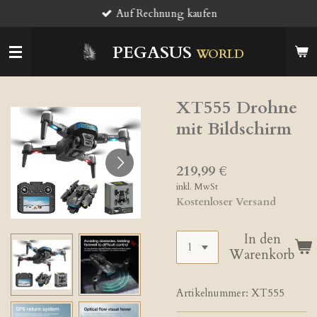
Auf Rechnung kaufen
Zum
Hauptinhalt
springen
PEGASUS
WORLD
XT555 Drohne
mit Bildschirm
219,99 €
inkl. MwSt
Kostenloser Versand
In den
Warenkorb
Artikelnummer:
XT555