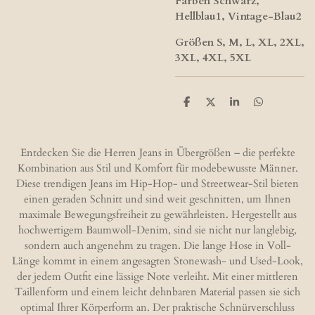
Farben Schwarz,
Hellblau1, Vintage-Blau2
Größen​ S, M, L, XL, 2XL,
3XL, 4XL, 5XL
T
T
T
T
e
e
e
e
i
i
i
i
l
l
l
l
e
e
e
e
Entdecken Sie die Herren Jeans in Übergrößen – die perfekte
n
n
n
n
Kombination aus Stil und Komfort für modebewusste Männer.
Diese trendigen Jeans im Hip-Hop- und Streetwear-Stil bieten
einen geraden Schnitt und sind weit geschnitten, um Ihnen
maximale Bewegungsfreiheit zu gewährleisten. Hergestellt aus
hochwertigem Baumwoll-Denim, sind sie nicht nur langlebig,
sondern auch angenehm zu tragen. Die lange Hose in Voll-
Länge kommt in einem angesagten Stonewash- und Used-Look,
der jedem Outfit eine lässige Note verleiht. Mit einer mittleren
Taillenform und einem leicht dehnbaren Material passen sie sich
optimal Ihrer Körperform an. Der praktische Schnürverschluss