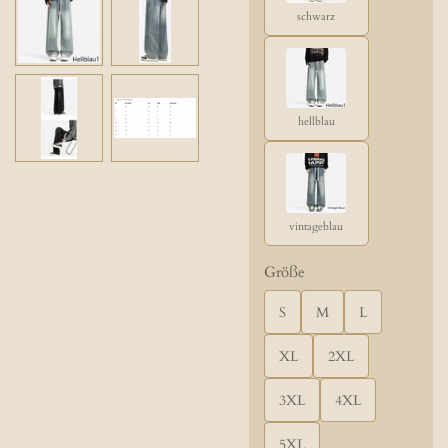
schwarz
hellblau
vintageblau
Größe
S
M
L
XL
2XL
3XL
4XL
5XL