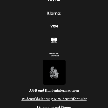
d
e
e
r
n
n
e
AGB und Kundeninformationen
Widerrufsbelehrung & Widerrufsformular
Datenschutzerklärung