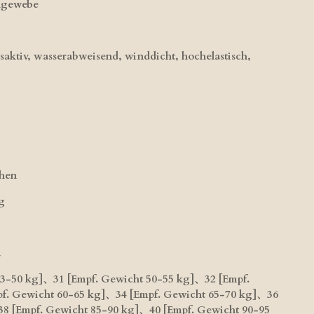
chgewebe
aktiv, wasserabweisend, winddicht, hochelastisch,
chen
g
u
43-50 kg]、31 [Empf. Gewicht 50-55 kg]、32 [Empf.
f. Gewicht 60-65 kg]、34 [Empf. Gewicht 65-70 kg]、36
38 [Empf. Gewicht 85-90 kg]、40 [Empf. Gewicht 90-95