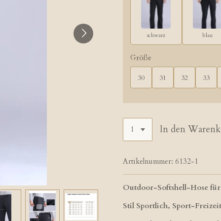
schwarz
blau
Größe
30
31
32
33
In den Warenk
Artikelnummer:
6132-1
Outdoor-Softshell-Hose für 
Stil​ Sportlich, Sport-Freizei