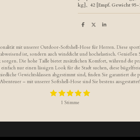
kg]、42 [Empf. Gewicht 95-
T
T
T
e
e
e
i
i
i
l
l
l
e
e
e
onalität mit unserer Outdoor-Softshell-Hose für Herren. Diese sport
n
n
n
abweisend ist, sondern auch winddicht und hochelastisch. Genießen
orgen. Die hohe Taille bietet zusätzlichen Komfort, während die prak
 einfach nur einen lässigen Look für die Stadt suchen, diese bügelfre
hiedliche Gewichtsklassen abgestimmt sind, finden Sie garantiert die pe
Abenteuer – mit unserer Softshell-Hose sind Sie bestens ausgestattet
1
2
3
4
5
B
S
S
S
S
S
e
1 Stimme
w
t
t
t
t
t
e
e
e
e
e
e
r
r
r
r
r
r
t
n
n
n
n
n
u
e
e
e
e
n