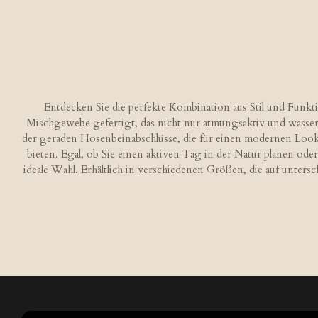
Entdecken Sie die perfekte Kombination aus Stil und Funkti
Mischgewebe gefertigt, das nicht nur atmungsaktiv und wasser
der geraden Hosenbeinabschlüsse, die für einen modernen Look s
bieten. Egal, ob Sie einen aktiven Tag in der Natur planen oder
ideale Wahl. Erhältlich in verschiedenen Größen, die auf untersc
B
e
w
e
r
t
u