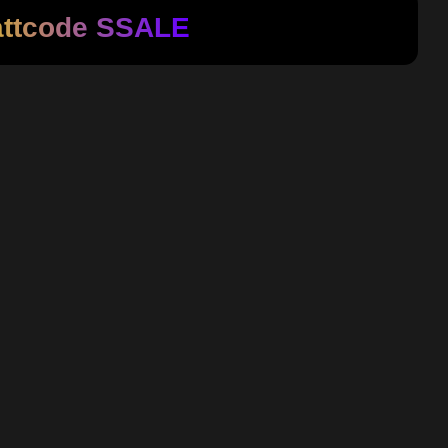
attcode
SSALE