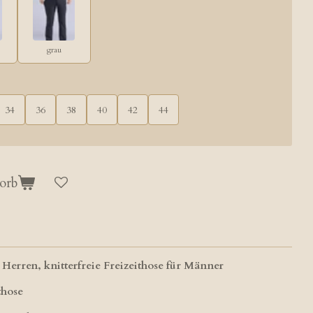
grau
34
36
38
40
42
44
orb
Herren, knitterfreie Freizeithose für Männer
those