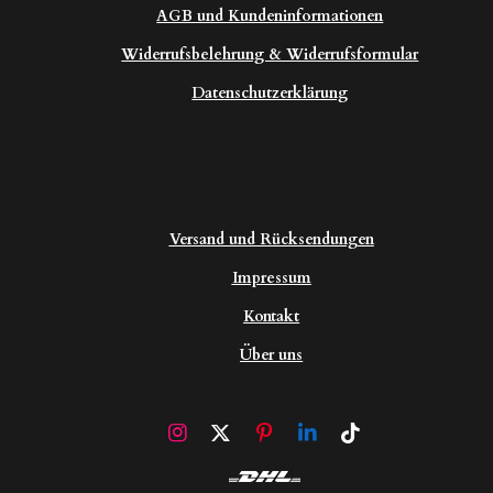
AGB und Kundeninformationen
Widerrufsbelehrung & Widerrufsformular
Datenschutzerklärung
Versand und Rücksendungen
Impressum
Kontakt
Über uns
I
X
P
L
T
n
i
i
i
s
n
n
k